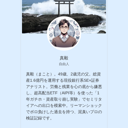
真毅
自由人
真毅（まこと）。49歳、2歳児の父。総資
産1.6億円を運用する現役銀行系SE×証券
アナリスト。労働と残業を心の底から嫌悪
し、超高配当ETF（AIPI等）を使った「1
年ガチホ・資産取り崩し実験」でセミリタ
イアへの出口を模索中。リーマンショック
でボロ負けした過去を持つ、泥臭いプロの
検証記録です。