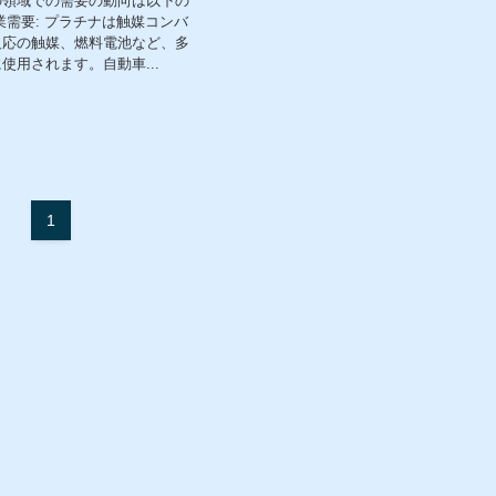
の領域での需要の動向は以下の
業需要: プラチナは触媒コンバ
反応の触媒、燃料電池など、多
使用されます。自動車...
1