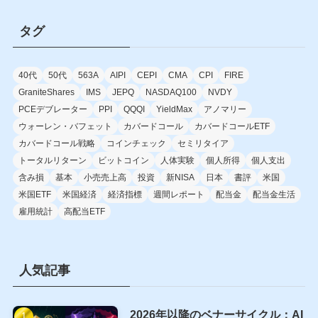
タグ
40代
50代
563A
AIPI
CEPI
CMA
CPI
FIRE
GraniteShares
IMS
JEPQ
NASDAQ100
NVDY
PCEデブレーター
PPI
QQQI
YieldMax
アノマリー
ウォーレン・バフェット
カバードコール
カバードコールETF
カバードコール戦略
コインチェック
セミリタイア
トータルリターン
ビットコイン
人体実験
個人所得
個人支出
含み損
基本
小売売上高
投資
新NISA
日本
書評
米国
米国ETF
米国経済
経済指標
週間レポート
配当金
配当金生活
雇用統計
高配当ETF
人気記事
2026年以降のベナーサイクル：AI