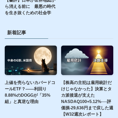
【書評】日本が世界地図か
ら消える前に 最悪の時代
を生き抜くための社会学
新着記事
上値を売らないカバードコ
【株高の主犯は雇用統計だ
ールETF？――利回り
けじゃなかった】決算とタ
8.88%のDOGGが「35%
カ派後退が支えた
組」と真逆な理由
NASDAQ100+5.12%──評
価損-29,636円まで戻した週
【W32週次レポート】