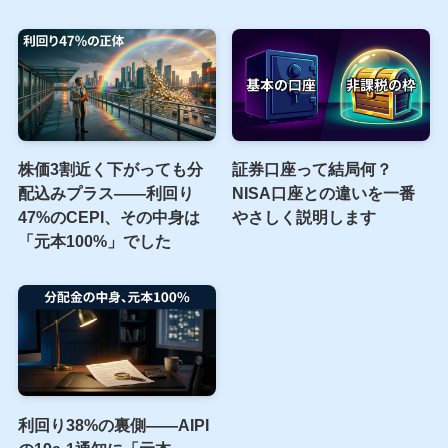
株価3割近く下がっても分
証券口座って結局何？
配込みプラス――利回り
NISA口座との違いを一番
47%のCEPI、その中身は
やさしく説明します
「元本100%」でした
利回り38%の裏側――AIPI