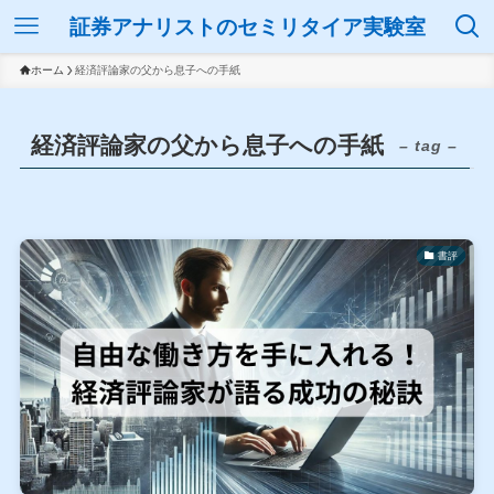
証券アナリストのセミリタイア実験室
ホーム
経済評論家の父から息子への手紙
経済評論家の父から息子への手紙
– tag –
書評