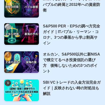
バブルの終焉と2032年への資産防
衛
S&P500 PER・EPSの調べ方完全
ガイド｜ITバブル・リーマン・コ
ロナ、3つの暴落から学ぶ割高サ
イン
オルカン、S&P500以外に新NISA
で積立てるべき投資信託の選び
方 後悔しないための3つのポイ
ント
SBI VCトレードの入金方法完全ガ
イド｜反映されない時の対処法も
解説