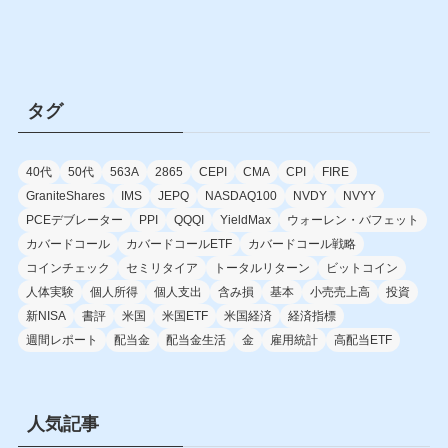
タグ
40代
50代
563A
2865
CEPI
CMA
CPI
FIRE
GraniteShares
IMS
JEPQ
NASDAQ100
NVDY
NVYY
PCEデブレーター
PPI
QQQI
YieldMax
ウォーレン・バフェット
カバードコール
カバードコールETF
カバードコール戦略
コインチェック
セミリタイア
トータルリターン
ビットコイン
人体実験
個人所得
個人支出
含み損
基本
小売売上高
投資
新NISA
書評
米国
米国ETF
米国経済
経済指標
週間レポート
配当金
配当金生活
金
雇用統計
高配当ETF
人気記事