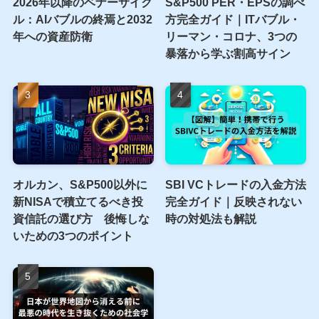
2026年以降のベナーサイク
S&P500 PER・EPSの調べ
ル：AIバブルの終焉と2032
方完全ガイド｜ITバブル・
年への資産防衛
リーマン・コロナ、3つの
暴落から学ぶ割高サイン
オルカン、S&P500以外に
SBI VCトレードの入金方法
新NISAで積立てるべき投
完全ガイド｜反映されない
資信託の選び方 後悔しな
時の対処法も解説
いための3つのポイント