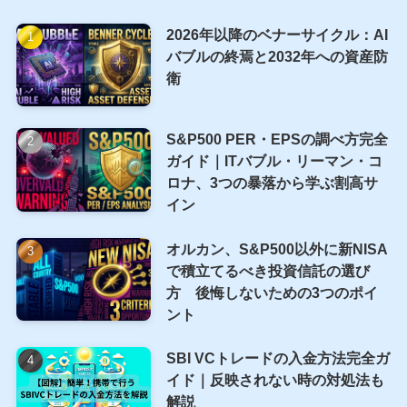
2026年以降のベナーサイクル：AI
バブルの終焉と2032年への資産防
衛
S&P500 PER・EPSの調べ方完全
ガイド｜ITバブル・リーマン・コ
ロナ、3つの暴落から学ぶ割高サ
イン
オルカン、S&P500以外に新NISA
で積立てるべき投資信託の選び
方 後悔しないための3つのポイ
ント
SBI VCトレードの入金方法完全ガ
イド｜反映されない時の対処法も
解説