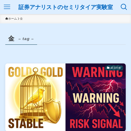
証券アナリストのセミリタイア実験室
ホーム
金
金
– tag –
経済分析