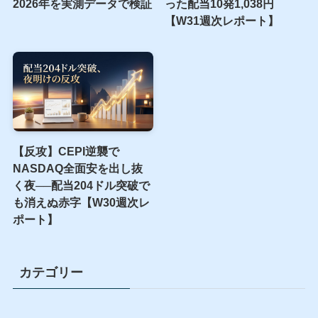
【15年ぶりの号砲】日米協
【空騒ぎ】S&P500は
調介入は”効く”介入か——
+1.05%、なのに我が軍だけ
CMAが1998年・2011年・
総崩れ──決算祭りの夜に鳴
2026年を実測データで検証
った配当10発1,038円
【W31週次レポート】
【反攻】CEPI逆襲で