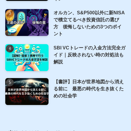
2026年以降のベナーサイクル：AI
バブルの終焉と2032年への資産防
衛
S&P500 PER・EPSの調べ方完全
ガイド｜ITバブル・リーマン・コ
ロナ、3つの暴落から学ぶ割高サ
イン
オルカン、S&P500以外に新NISA
で積立てるべき投資信託の選び
方 後悔しないための3つのポイ
ント
SBI VCトレードの入金方法完全ガ
イド｜反映されない時の対処法も
解説