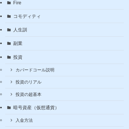
NASDAQ全面安を出し抜
く夜──配当204ドル突破で
も消えぬ赤字【W30週次レ
ポート】
カテゴリー
Fire
コモディティ
人生訓
副業
投資