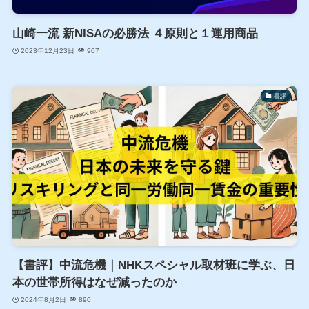
山崎一流 新NISAの必勝法 ４原則と１運用商品
2023年12月23日
907
書評
【書評】中流危機｜NHKスペシャル取材班に学ぶ、日
本の世帯所得はなぜ減ったのか
2024年8月2日
890