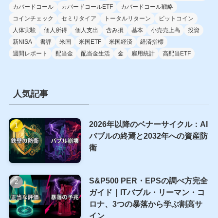
タグ
40代
50代
563A
2865
CEPI
CMA
CPI
FIRE
GraniteShares
IMS
JEPQ
NASDAQ100
NVDY
NVYY
PCEデブレーター
PPI
QQQI
YieldMax
ウォーレン・バフェット
カバードコール
カバードコールETF
カバードコール戦略
コインチェック
セミリタイア
トータルリターン
ビットコイン
人体実験
個人所得
個人支出
含み損
基本
小売売上高
投資
新NISA
書評
米国
米国ETF
米国経済
経済指標
週間レポート
配当金
配当金生活
金
雇用統計
高配当ETF
人気記事