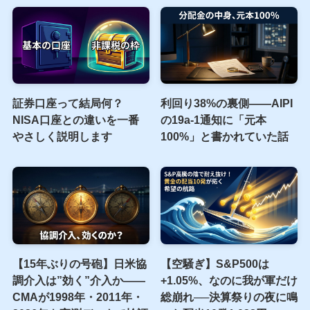
【書評】日本が世界地図か
ら消える前に 最悪の時代
を生き抜くための社会学
新着記事
証券口座って結局何？
利回り38%の裏側――AIPI
NISA口座との違いを一番
の19a-1通知に「元本
やさしく説明します
100%」と書かれていた話