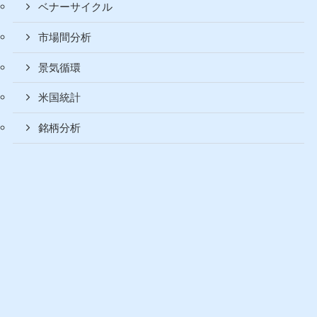
節約
経済分析
アセットアロケーション
アノマリー
セクターローテーション
ベナーサイクル
市場間分析
景気循環
米国統計
銘柄分析