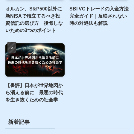
2026年以降のベナーサイク
S&P500 PER・EPSの調べ
ル：AIバブルの終焉と2032
方完全ガイド｜ITバブル・
年への資産防衛
リーマン・コロナ、3つの
暴落から学ぶ割高サイン
オルカン、S&P500以外に
SBI VCトレードの入金方法
新NISAで積立てるべき投
完全ガイド｜反映されない
資信託の選び方 後悔しな
時の対処法も解説
いための3つのポイント