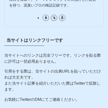
真毅
自由人
真毅（まこと）。49歳、2歳児の父。総資産1.6億円を
運用する現役銀行系SE×証券アナリスト。労働と残業
を心の底から嫌悪し、超高配当ETF（AIPI等）を使った
「1年ガチホ・資産取り崩し実験」でセミリタイアへの
出口を模索中。リーマンショックでボロ負けした過去
を持つ、泥臭いプロの検証記録です。
当サイトはリンクフリーです