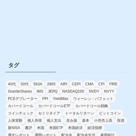
タグ
40代
50代
563A
2865
AIPI
CEPI
CMA
CPI
FIRE
GraniteShares
IMS
JEPQ
NASDAQ100
NVDY
NVYY
PCEデブレーター
PPI
YieldMax
ウォーレン・バフェット
カバードコール
カバードコールETF
カバードコール戦略
コインチェック
セミリタイア
トータルリターン
ビットコイン
人体実験
個人所得
個人支出
含み損
基本
小売売上高
投資
新NISA
書評
米国
米国ETF
米国経済
経済指標
週次レポート
週間レポート
配当金
配当金生活
雇用統計