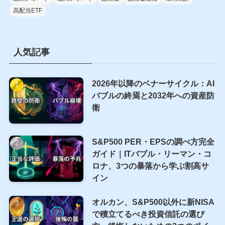
高配当ETF
人気記事
2026年以降のベナーサイクル：AI
バブルの終焉と2032年への資産防
衛
S&P500 PER・EPSの調べ方完全
ガイド｜ITバブル・リーマン・コ
ロナ、3つの暴落から学ぶ割高サ
イン
オルカン、S&P500以外に新NISA
で積立てるべき投資信託の選び