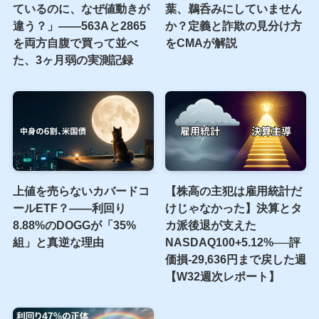
ているのに、なぜ値動きが
葉、鵜呑みにしていません
違う？」――563Aと2865
か？定義と詐欺の見分け方
を両方自腹で買って並べ
をCMAが解説
た、3ヶ月弱の実測記録
上値を売らないカバードコ
【株高の主犯は雇用統計だ
ールETF？――利回り
けじゃなかった】決算とタ
8.88%のDOGGが「35%
カ派後退が支えた
組」と真逆な理由
NASDAQ100+5.12%──評
価損-29,636円まで戻した週
【W32週次レポート】