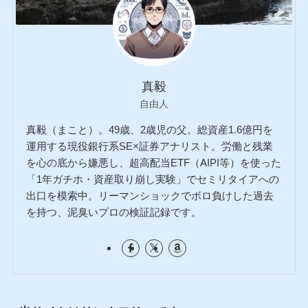
真毅
自由人
真毅（まこと）。49歳、2歳児の父。総資産1.6億円を
運用する現役銀行系SE×証券アナリスト。労働と残業
を心の底から嫌悪し、超高配当ETF（AIPI等）を使った
「1年ガチホ・資産取り崩し実験」でセミリタイアへの
出口を模索中。リーマンショックでボロ負けした過去
を持つ、泥臭いプロの検証記録です。