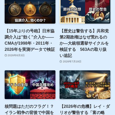
【15年ぶりの号砲】日米協
【歴史は警告する】共和党
調介入は”効く”介入か——
第2期政権はなぜ荒れるの
CMAが1998年・2011年・
か—大統領選挙サイクルを
2026年を実測データで検証
検証する 563Aの取り扱
い追記
2026年8月3日
2026年7月19日
核問題はただのフラグ！？
【2026年の危機】レイ・ダ
イラン戦争の背後で中国を
リオが警告する「富の略