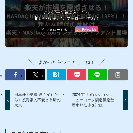
この記事が気に入ったら
いいね または フォローしてね！
Follow Me
よかったらシェアしてね！
日本株の急騰 速さがもた
2024年1月の大ショック:
らす投資家の不安と市場の
ニューヨーク製造業指数、
未来
歴史的低迷を記録