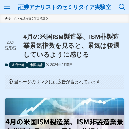
証券アナリストのセミリタイア実験室
ホーム
経済分析
米国統計
4月の米国ISM製造業、ISM非製造
2024
業景気指数を見ると、景気は後退
5/05
しているように感じる
2024年5月5日
経済分析
米国統計
当ページのリンクには広告が含まれています。