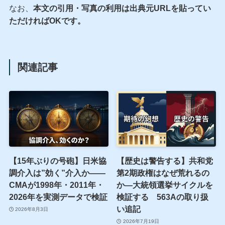
なお、
本文の引用・写真の利用は出典元URLを貼ってい
ただければOKです。
関連記事
【15年ぶりの号砲】日米協
【歴史は警告する】共和党
調介入は”効く”介入か——
第2期政権はなぜ荒れるの
CMAが1998年・2011年・
か—大統領選挙サイクルを
2026年を実測データで検証
検証する 563Aの取り扱
い追記
2026年8月3日
2026年7月19日