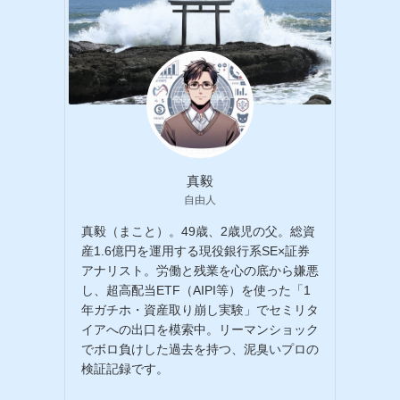
真毅
自由人
真毅（まこと）。49歳、2歳児の父。総資
産1.6億円を運用する現役銀行系SE×証券
アナリスト。労働と残業を心の底から嫌悪
し、超高配当ETF（AIPI等）を使った「1
年ガチホ・資産取り崩し実験」でセミリタ
イアへの出口を模索中。リーマンショック
でボロ負けした過去を持つ、泥臭いプロの
検証記録です。