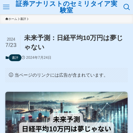
証券アナリストのセミリタイア実
験室
ホーム
書評
未来予測：日経平均10万円は夢じ
2024
7/23
ゃない
2024年7月24日
書評
当ページのリンクには広告が含まれています。