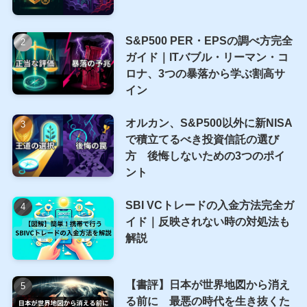
S&P500 PER・EPSの調べ方完全
ガイド｜ITバブル・リーマン・コ
ロナ、3つの暴落から学ぶ割高サ
イン
オルカン、S&P500以外に新NISA
で積立てるべき投資信託の選び
方 後悔しないための3つのポイ
ント
SBI VCトレードの入金方法完全ガ
イド｜反映されない時の対処法も
解説
【書評】日本が世界地図から消え
る前に 最悪の時代を生き抜くた