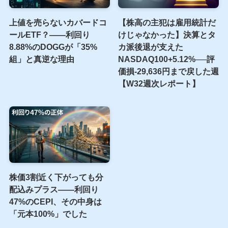
上値を売らないカバードコ
【株高の主犯は雇用統計だ
ールETF？――利回り
けじゃなかった】決算とタ
8.88%のDOGGが「35%
カ派後退が支えた
組」と真逆な理由
NASDAQ100+5.12%──評
価損-29,636円まで戻した週
【W32週次レポート】
株価3割近く下がっても分
配込みプラス――利回り
47%のCEPI、その中身は
「元本100%」でした