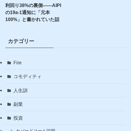
配込みプラス――利回り
NISA口座との違いを一番
47%のCEPI、その中身は
やさしく説明します
「元本100%」でした
利回り38%の裏側――AIPI
の19a-1通知に「元本
100%」と書かれていた話
カテゴリー
Fire