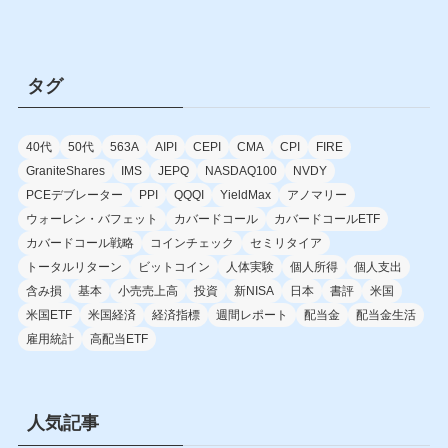
タグ
40代
50代
563A
AIPI
CEPI
CMA
CPI
FIRE
GraniteShares
IMS
JEPQ
NASDAQ100
NVDY
PCEデブレーター
PPI
QQQI
YieldMax
アノマリー