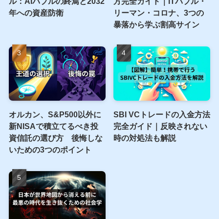
人気記事
2026年以降のベナーサイク
S&P500 PER・EPSの調べ
ル：AIバブルの終焉と2032
方完全ガイド｜ITバブル・
年への資産防衛
リーマン・コロナ、3つの
暴落から学ぶ割高サイン