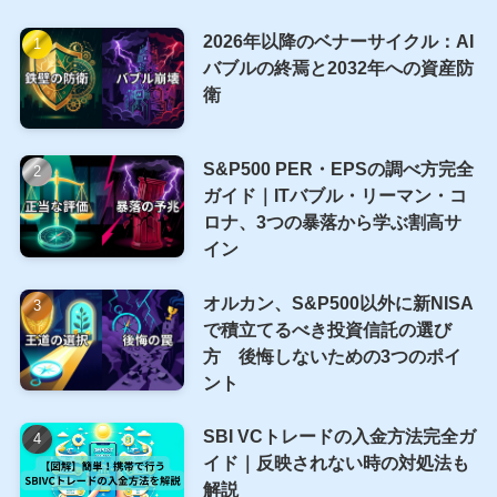
ウォーレン・バフェット
カバードコール
カバードコールETF
カバードコール戦略
コインチェック
セミリタイア
トータルリターン
ビットコイン
人体実験
個人所得
個人支出
含み損
基本
小売売上高
投資
新NISA
日本
書評
米国
米国ETF
米国経済
経済指標
週間レポート
配当金
配当金生活
雇用統計
高配当ETF
人気記事
2026年以降のベナーサイクル：AI
バブルの終焉と2032年への資産防
衛
S&P500 PER・EPSの調べ方完全
ガイド｜ITバブル・リーマン・コ
ロナ、3つの暴落から学ぶ割高サ