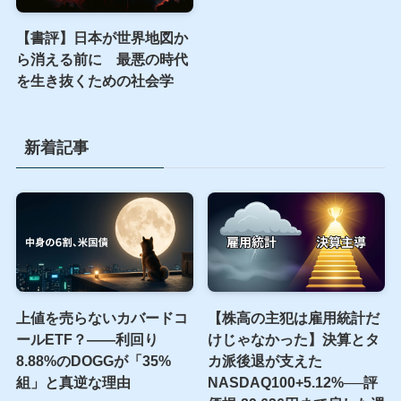
オルカン、S&P500以外に
SBI VCトレードの入金方法
新NISAで積立てるべき投
完全ガイド｜反映されない
資信託の選び方 後悔しな
時の対処法も解説
いための3つのポイント
【書評】日本が世界地図か
ら消える前に 最悪の時代
を生き抜くための社会学
新着記事