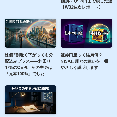
上値を売らないカバードコ
【株高の主犯は雇用統計だ
ールETF？――利回り
けじゃなかった】決算とタ
8.88%のDOGGが「35%
カ派後退が支えた
組」と真逆な理由
NASDAQ100+5.12%──評
価損-29,636円まで戻した週
【W32週次レポート】
株価3割近く下がっても分
証券口座って結局何？