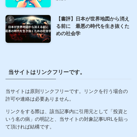
イン
オルカン、S&P500以外に新NISA
で積立てるべき投資信託の選び
方 後悔しないための3つのポイ
ント
SBI VCトレードの入金方法完全ガ
イド｜反映されない時の対処法も
解説
【書評】日本が世界地図から消え
る前に 最悪の時代を生き抜くた
めの社会学