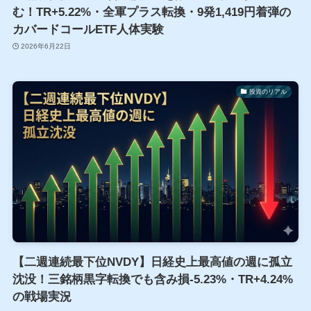
む！TR+5.22%・全軍プラス転換・9発1,419円着弾の
カバードコールETF人体実験
2026年6月22日
投資のリアル
【二週連続最下位NVDY】日経史上最高値の週に孤立
沈没！三銘柄黒字転換でも含み損-5.23%・TR+4.24%
の戦場実況