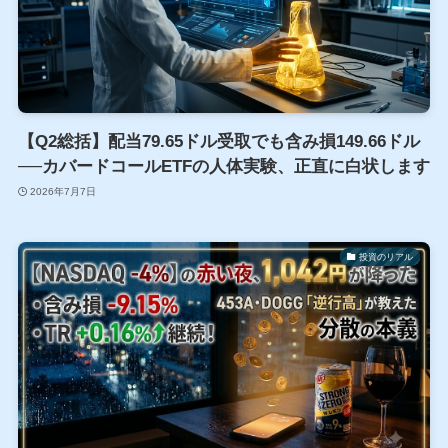
【Q2総括】配当79.65ドル受取でも含み損149.66ドル
──カバードコールETFの人体実験、正直に白状します
2026年7月7日
投資のリアル