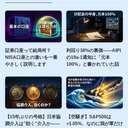
証券口座って結局何？
利回り38%の裏側――AIPI
NISA口座との違いを一番
の19a-1通知に「元本
やさしく説明します
100%」と書かれていた話
【15年ぶりの号砲】日米協
【空騒ぎ】S&P500は
調介入は”効く”介入か——
+1.05%、なのに我が軍だけ