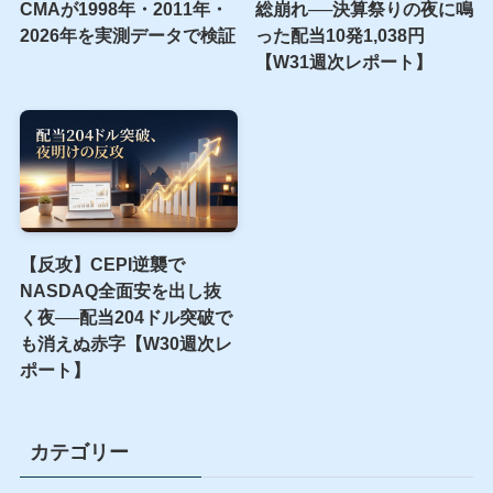
CMAが1998年・2011年・
総崩れ──決算祭りの夜に鳴
2026年を実測データで検証
った配当10発1,038円
【W31週次レポート】
【反攻】CEPI逆襲で
NASDAQ全面安を出し抜
く夜──配当204ドル突破で
も消えぬ赤字【W30週次レ
ポート】
カテゴリー