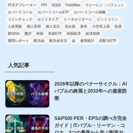
PCEデブレーター
PPI
QQQI
YieldMax
ウォーレン・バフェット
カバードコール
カバードコールETF
カバードコール戦略
コインチェック
セミリタイア
トータルリターン
ビットコイン
人体実験
個人所得
個人支出
含み損
基本
小売売上高
投資
新NISA
書評
米国
米国ETF
米国経済
経済指標
週間レポート
配当金
配当金生活
金
雇用統計
高配当ETF
人気記事
2026年以降のベナーサイクル：AI
バブルの終焉と2032年への資産防
衛
S&P500 PER・EPSの調べ方完全
ガイド｜ITバブル・リーマン・コ
ロナ、3つの暴落から学ぶ割高サ