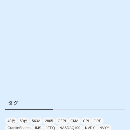
タグ
40代
50代
563A
2865
CEPI
CMA
CPI
FIRE
GraniteShares
IMS
JEPQ
NASDAQ100
NVDY
NVYY