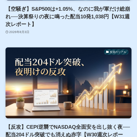
【空騒ぎ】S&P500は+1.05%、なのに我が軍だけ総崩
れ──決算祭りの夜に鳴った配当10発1,038円【W31週
次レポート】
2026年8月3日
投資のリアル
【反攻】CEPI逆襲でNASDAQ全面安を出し抜く夜──
配当204ドル突破でも消えぬ赤字【W30週次レポー