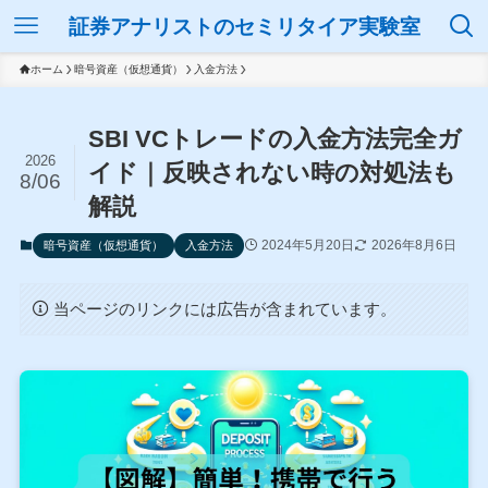
証券アナリストのセミリタイア実験室
ホーム
暗号資産（仮想通貨）
入金方法
SBI VCトレードの入金方法完全ガ
2026
イド｜反映されない時の対処法も
8/06
解説
2024年5月20日
2026年8月6日
暗号資産（仮想通貨）
入金方法
当ページのリンクには広告が含まれています。