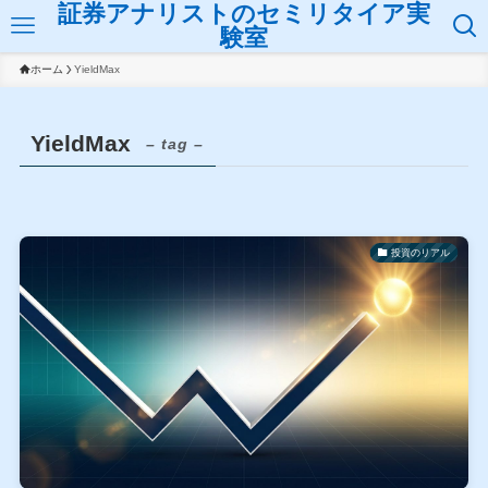
証券アナリストのセミリタイア実
験室
ホーム
YieldMax
YieldMax
– tag –
投資のリアル