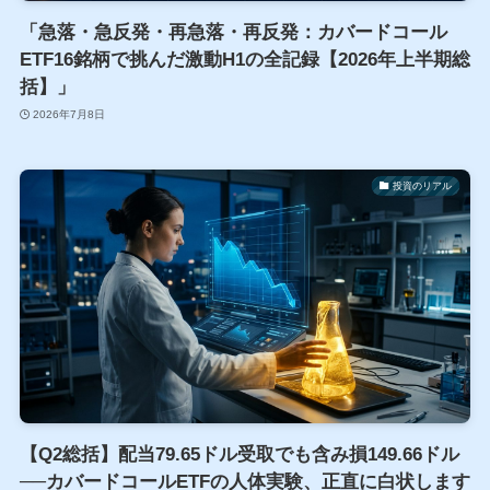
「急落・急反発・再急落・再反発：カバードコール
ETF16銘柄で挑んだ激動H1の全記録【2026年上半期総
括】」
2026年7月8日
投資のリアル
【Q2総括】配当79.65ドル受取でも含み損149.66ドル
──カバードコールETFの人体実験、正直に白状します