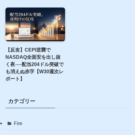
【反攻】CEPI逆襲で
NASDAQ全面安を出し抜
く夜──配当204ドル突破で
も消えぬ赤字【W30週次レ
ポート】
カテゴリー
Fire