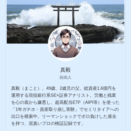
真毅
自由人
真毅（まこと）。49歳、2歳児の父。総資産1.6億円を
運用する現役銀行系SE×証券アナリスト。労働と残業
を心の底から嫌悪し、超高配当ETF（AIPI等）を使った
「1年ガチホ・資産取り崩し実験」でセミリタイアへの
出口を模索中。リーマンショックでボロ負けした過去
を持つ、泥臭いプロの検証記録です。