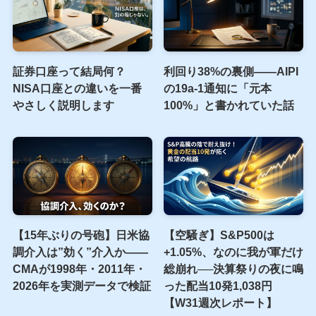
証券口座って結局何？
利回り38%の裏側――AIPI
NISA口座との違いを一番
の19a-1通知に「元本
やさしく説明します
100%」と書かれていた話
【15年ぶりの号砲】日米協
【空騒ぎ】S&P500は
調介入は”効く”介入か——
+1.05%、なのに我が軍だけ
CMAが1998年・2011年・
総崩れ──決算祭りの夜に鳴
2026年を実測データで検証
った配当10発1,038円
【W31週次レポート】