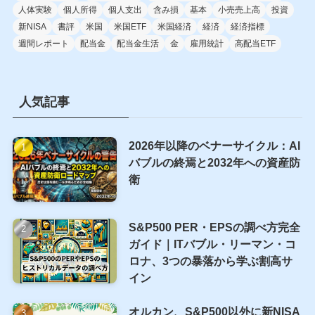
人体実験
個人所得
個人支出
含み損
基本
小売売上高
投資
新NISA
書評
米国
米国ETF
米国経済
経済
経済指標
週間レポート
配当金
配当金生活
金
雇用統計
高配当ETF
人気記事
2026年以降のベナーサイクル：AI
バブルの終焉と2032年への資産防
衛
S&P500 PER・EPSの調べ方完全
ガイド｜ITバブル・リーマン・コ
ロナ、3つの暴落から学ぶ割高サ
イン
オルカン、S&P500以外に新NISA