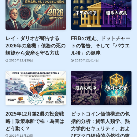
レイ・ダリオが警告する
FRBの迷走、ドットチャー
2026年の危機：債務の死の
トの警告、そして「パウエ
螺旋から資産を守る方法
ル後」の混沌
2025年12月30日
2025年12月14日
2025年12月第2週の投資戦
ビットコイン価値構造の包
略｜政策乖離で株・為替は
括的分析：貨幣人類学、熱
どう動く？
力学的セキュリティ、およ
びマクロ経済的必然性の統
2025年12月13日