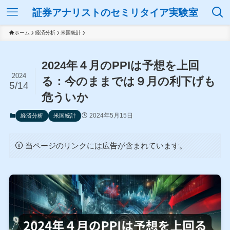
証券アナリストのセミリタイア実験室
ホーム
経済分析
米国統計
2024年４月のPPIは予想を上回
2024
る：今のままでは９月の利下げも
5/14
危ういか
2024年5月15日
経済分析
米国統計
当ページのリンクには広告が含まれています。