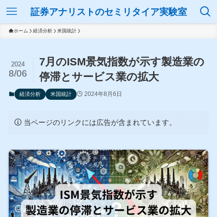
証券アナリストのセミリタイア実験室
ホーム
経済分析
米国統計
7月のISM景気指数が示す製造業の
2024
8/06
停滞とサービス業の拡大
2024年8月6日
経済分析
米国統計
当ページのリンクには広告が含まれています。