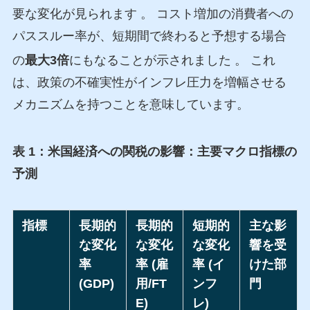
要な変化が見られます
。 コスト増加の消費者への
パススルー率が、短期間で終わると予想する場合
の
最大3倍
にもなることが示されました
。 これ
は、政策の不確実性がインフレ圧力を増幅させる
メカニズムを持つことを意味しています。
表 1：米国経済への関税の影響：主要マクロ指標の
予測
指標
長期的
長期的
短期的
主な影
な変化
な変化
な変化
響を受
率
率 (雇
率 (イ
けた部
(GDP)
用/FT
ンフ
門
E)
レ)