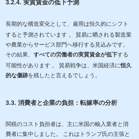
3.2.4. 実質賃金の低下予測
長期的な構造変化として、雇用は恒久的にシフト
すると予測されています
。 貿易に晒される製造業
や農業からサービス部門へ移行する見込みです。
その結果、
すべての労働者の実質賃金が低下
する
可能性があります
。 貿易戦争は、米国経済に
恒久
的な傷跡
を残したと言えるでしょう。
3.3. 消費者と企業の負担：転嫁率の分析
関税のコスト負担者は、主に米国の輸入業者と消
費者に集中しました。 これはトランプ氏の主張と