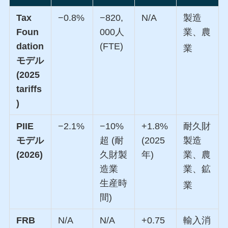
Tax
−0.8%
−820,
N/A
製造
Foun
000人
業、農
dation
(FTE)
業
モデル
(2025
tariffs
)
PIIE
−2.1%
−10%
+1.8%
耐久財
モデル
超 (耐
(2025
製造
(2026)
久財製
年)
業、農
造業
業、鉱
生産時
業
間)
FRB
N/A
N/A
+0.75
輸入消