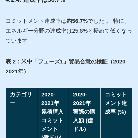
コミットメント達成率は
約56.7%
でした 。 特に、
エネルギー分野の達成率は25.8%と極めて低くなっ
ています 。
表 2：米中「フェーズ1」貿易合意の検証（2020-
2021年）
カテゴリ
2020-
2020-
コミット
ー
2021年
2021年
メント達
累積購入
実際の購
成率 (%)
コミット
入額 (億
メント
ドル)
(億ドル)