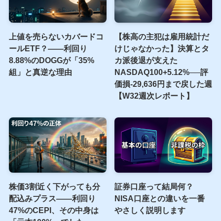
上値を売らないカバードコ
【株高の主犯は雇用統計だ
ールETF？――利回り
けじゃなかった】決算とタ
8.88%のDOGGが「35%
カ派後退が支えた
組」と真逆な理由
NASDAQ100+5.12%──評
価損-29,636円まで戻した週
【W32週次レポート】
株価3割近く下がっても分
証券口座って結局何？
配込みプラス――利回り
NISA口座との違いを一番
47%のCEPI、その中身は
やさしく説明します