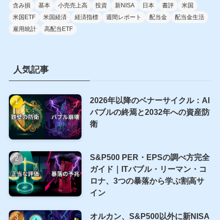
含み損
基本
小売売上高
投資
新NISA
日本
書評
米国
米国ETF
米国経済
経済指標
週間レポート
配当金
配当金生活
雇用統計
高配当ETF
人気記事
2026年以降のベナーサイクル：AI
バブルの終焉と2032年への資産防
衛
S&P500 PER・EPSの調べ方完全
ガイド｜ITバブル・リーマン・コ
ロナ、3つの暴落から学ぶ割高サ
イン
オルカン、S&P500以外に新NISA