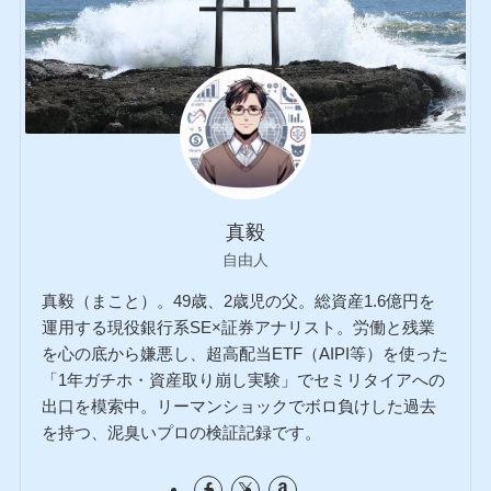
真毅
自由人
真毅（まこと）。49歳、2歳児の父。総資産1.6億円を
運用する現役銀行系SE×証券アナリスト。労働と残業
を心の底から嫌悪し、超高配当ETF（AIPI等）を使った
「1年ガチホ・資産取り崩し実験」でセミリタイアへの
出口を模索中。リーマンショックでボロ負けした過去
を持つ、泥臭いプロの検証記録です。