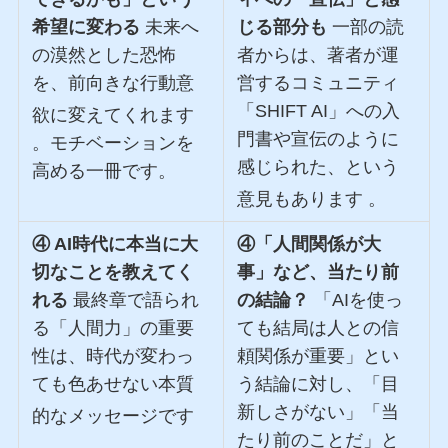
希望に変わる
未来へ
じる部分も
一部の読
の漠然とした恐怖
者からは、著者が運
を、前向きな行動意
営するコミュニティ
「SHIFT AI」への入
欲に変えてくれます
門書や宣伝のように
。モチベーションを
感じられた、という
高める一冊です。
意見もあります
。
④ AI時代に本当に大
④「人間関係が大
切なことを教えてく
事」など、当たり前
れる
最終章で語られ
の結論？
「AIを使っ
る「人間力」の重要
ても結局は人との信
性は、時代が変わっ
頼関係が重要」とい
ても色あせない本質
う結論に対し、「目
新しさがない」「当
的なメッセージです
たり前のことだ」と
。