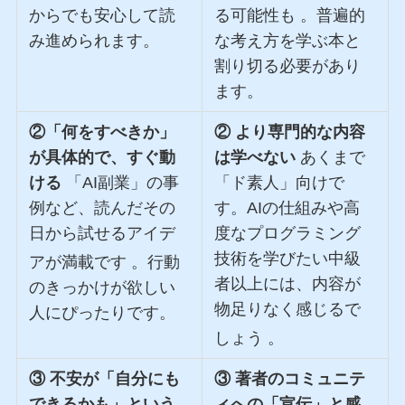
からでも安心して読
る可能性も
。普遍的
み進められます。
な考え方を学ぶ本と
割り切る必要があり
ます。
②「何をすべきか」
② より専門的な内容
が具体的で、すぐ動
は学べない
あくまで
ける
「AI副業」の事
「ド素人」向けで
例など、読んだその
す。AIの仕組みや高
日から試せるアイデ
度なプログラミング
技術を学びたい中級
アが満載です
。行動
者以上には、内容が
のきっかけが欲しい
物足りなく感じるで
人にぴったりです。
しょう
。
③ 不安が「自分にも
③ 著者のコミュニテ
できるかも」という
ィへの「宣伝」と感