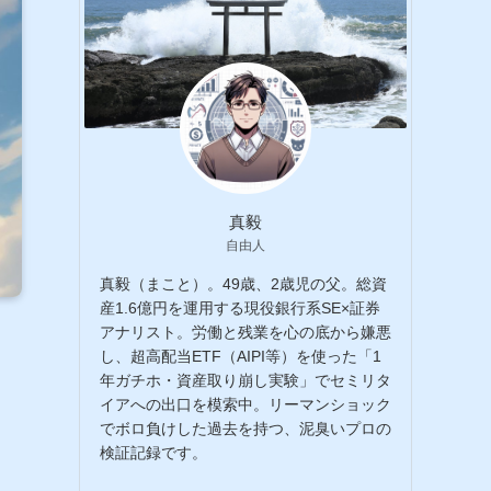
真毅
自由人
真毅（まこと）。49歳、2歳児の父。総資
産1.6億円を運用する現役銀行系SE×証券
アナリスト。労働と残業を心の底から嫌悪
し、超高配当ETF（AIPI等）を使った「1
年ガチホ・資産取り崩し実験」でセミリタ
イアへの出口を模索中。リーマンショック
でボロ負けした過去を持つ、泥臭いプロの
検証記録です。