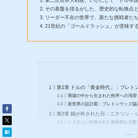
第二次世界大戦後、いかにして「ドル帝
その基盤を揺るがした、歴史的な転換点
リーダー不在の世界で、新たな挑戦者た
21世紀の「ゴールドラッシュ」が意味す
第1章 ドルの「黄金時代」：ブレト
廃墟の中から生まれた秩序への渇望
新世界の設計図：ブレトンウッズ協定
第2章 錨が外された日：ニクソン・
システムに内包された致命的な欠陥