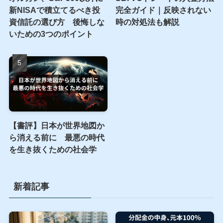
年への資産防衛
リーマン・コロナ、3つの
暴落から学ぶ割高サイン
オルカン、S&P500以外に
SBI VCトレードの入金方法
新NISAで積立てるべき投
完全ガイド｜反映されない
資信託の選び方 後悔しな
時の対処法も解説
いための3つのポイント