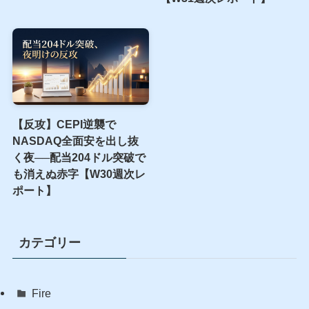
【15年ぶりの号砲】日米協
【空騒ぎ】S&P500は
調介入は”効く”介入か——
+1.05%、なのに我が軍だけ
CMAが1998年・2011年・
総崩れ──決算祭りの夜に鳴
2026年を実測データで検証
った配当10発1,038円
【W31週次レポート】
【反攻】CEPI逆襲で
NASDAQ全面安を出し抜