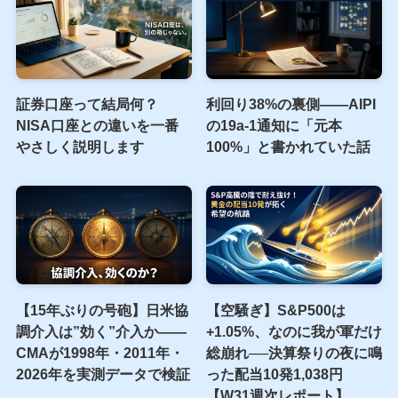
【書評】日本が世界地図か
ら消える前に 最悪の時代
を生き抜くための社会学
新着記事
証券口座って結局何？
利回り38%の裏側――AIPI
NISA口座との違いを一番
の19a-1通知に「元本
やさしく説明します
100%」と書かれていた話