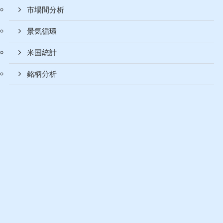
経済分析
アセットアロケーション
アノマリー
セクターローテーション
ベナーサイクル
市場間分析
景気循環
米国統計
銘柄分析