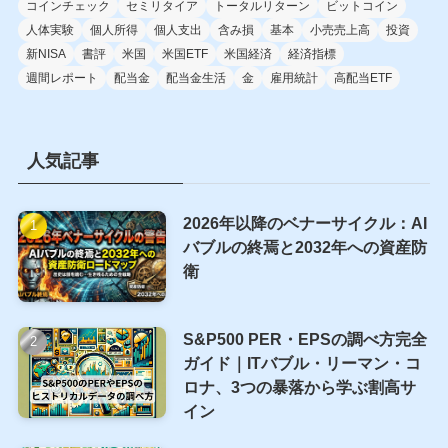
タグ
40代
50代
563A
2865
CEPI
CMA
CPI
FIRE
GraniteShares
IMS
JEPQ
NASDAQ100
NVDY
NVYY
PCEデブレーター
PPI
QQQI
YieldMax
ウォーレン・バフェット
カバードコール
カバードコールETF
カバードコール戦略
コインチェック
セミリタイア
トータルリターン
ビットコイン
人体実験
個人所得
個人支出
含み損
基本
小売売上高
投資
新NISA
書評
米国
米国ETF
米国経済
経済指標
週間レポート
配当金
配当金生活
金
雇用統計
高配当ETF
人気記事