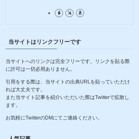
真毅
自由人
真毅（まこと）。49歳、2歳児の父。総資産1.6億円を
運用する現役銀行系SE×証券アナリスト。労働と残業
を心の底から嫌悪し、超高配当ETF（AIPI等）を使った
「1年ガチホ・資産取り崩し実験」でセミリタイアへの
出口を模索中。リーマンショックでボロ負けした過去
を持つ、泥臭いプロの検証記録です。
当サイトはリンクフリーです
当サイトへのリンクは完全フリーです。リンクを貼る際