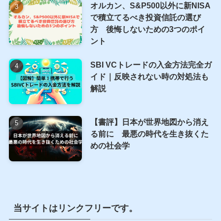
2026年以降のベナーサイクル：AI
バブルの終焉と2032年への資産防
衛
S&P500 PER・EPSの調べ方完全
ガイド｜ITバブル・リーマン・コ
ロナ、3つの暴落から学ぶ割高サ
イン
オルカン、S&P500以外に新NISA
で積立てるべき投資信託の選び
方 後悔しないための3つのポイ
ント
SBI VCトレードの入金方法完全ガ
イド｜反映されない時の対処法も
解説