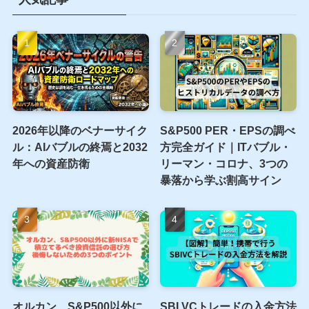
に許可は一切必用ありません。
引用をする際は、当サイトの出典URLを貼っていただけ
れば大丈夫です。
また当サイト記事を紹介いただいた際はTwitterで拡散し
ます。
お気軽にTwitterのDMにてご連絡ください。
人気記事
2026年以降のベナーサイク
S&P500 PER・EPSの調べ
ル：AIバブルの終焉と2032
方完全ガイド｜ITバブル・