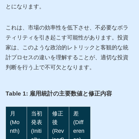
とになります。
これは、市場の効率性を低下させ、不必要なボラ
ティリティを引き起こす可能性があります。投資
家は、このような政治的レトリックと客観的な統
計プロセスの違いを理解することが、適切な投資
判断を行う上で不可欠となります。
Table 1: 雇用統計の主要数値と修正内容
月
当初
修正
差
(Mo
発表
後
(Diff
nth)
(Initi
(Rev
eren