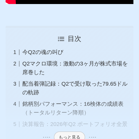
目次
今Q2の魂の叫び
Q2マクロ環境：激動の3ヶ月が株式市場を
席巻した
配当着弾記録：Q2で受け取った79.65ドル
の軌跡
銘柄別パフォーマンス：16検体の成績表
（トータルリターン降順）
決算報告：2026年Q2 ポートフォリオ全景
もっと見る