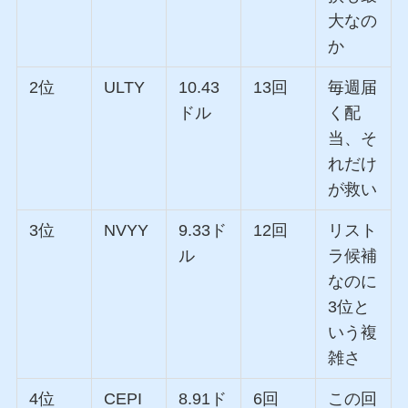
大なの
か
2位
ULTY
10.43
13回
毎週届
ドル
く配
当、そ
れだけ
が救い
3位
NVYY
9.33ド
12回
リスト
ル
ラ候補
なのに
3位と
いう複
雑さ
4位
CEPI
8.91ド
6回
この回