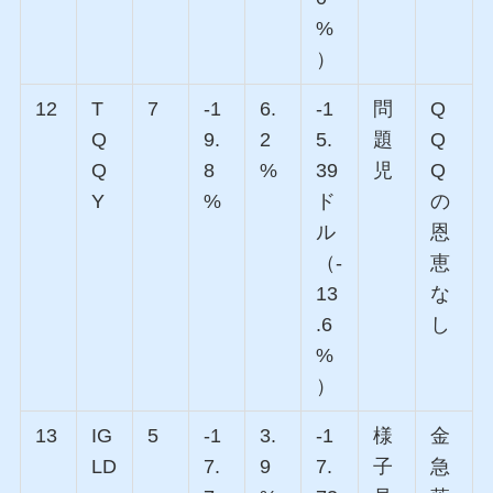
%
）
12
T
7
-1
6.
-1
問
Q
Q
9.
2
5.
題
Q
Q
8
%
39
児
Q
Y
%
ド
の
ル
恩
（-
恵
13
な
.6
し
%
）
13
IG
5
-1
3.
-1
様
金
LD
7.
9
7.
子
急