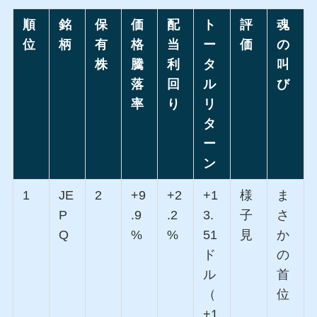
順
銘
保
価
配
ト
評
魂
位
柄
有
格
当
ー
価
の
株
騰
利
タ
叫
落
回
ル
び
率
り
リ
タ
ー
ン
1
JE
2
+9
+2
+1
様
ま
P
.9
.2
3.
子
さ
Q
%
%
51
見
か
ド
の
ル
首
（
位
+1
、