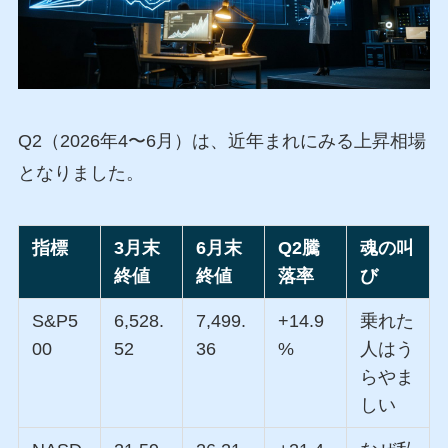
Q2（2026年4〜6月）は、近年まれにみる上昇相場
となりました。
指標
3月末
6月末
Q2騰
魂の叫
終値
終値
落率
び
S&P5
6,528.
7,499.
+14.9
乗れた
00
52
36
%
人はう
らやま
しい