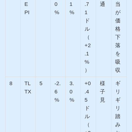
E
0
1
.7
通
当
PI
%
%
1
が
ド
価
ル
格
（
下
+2
落
.1
を
%
吸
）
収
8
TL
5
-2.
3.
+0
様
ギ
TX
6
0
.4
子
リ
%
%
5
見
ギ
ド
リ
ル
踏
（
み