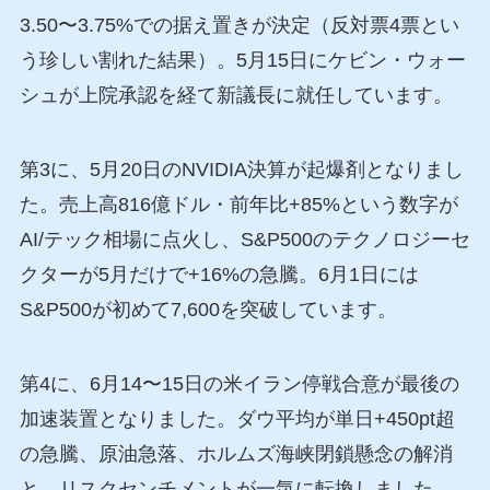
3.50〜3.75%での据え置きが決定（反対票4票とい
う珍しい割れた結果）。5月15日にケビン・ウォー
シュが上院承認を経て新議長に就任しています。
第3に、5月20日のNVIDIA決算が起爆剤となりまし
た。売上高816億ドル・前年比+85%という数字が
AI/テック相場に点火し、S&P500のテクノロジーセ
クターが5月だけで+16%の急騰。6月1日には
S&P500が初めて7,600を突破しています。
第4に、6月14〜15日の米イラン停戦合意が最後の
加速装置となりました。ダウ平均が単日+450pt超
の急騰、原油急落、ホルムズ海峡閉鎖懸念の解消
と、リスクセンチメントが一気に転換しました。