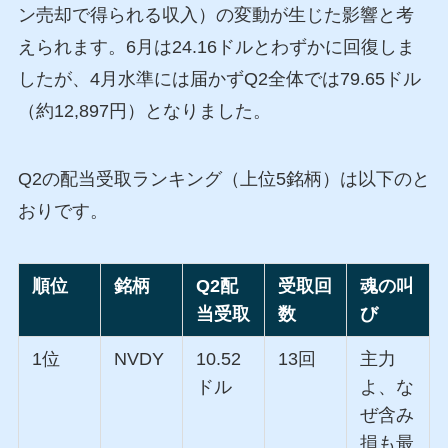
ン売却で得られる収入）の変動が生じた影響と考
えられます。6月は24.16ドルとわずかに回復しま
したが、4月水準には届かずQ2全体では79.65ドル
（約12,897円）となりました。
Q2の配当受取ランキング（上位5銘柄）は以下のと
おりです。
順位
銘柄
Q2配
受取回
魂の叫
当受取
数
び
1位
NVDY
10.52
13回
主力
ドル
よ、な
ぜ含み
損も最