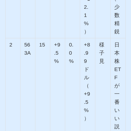
2.
少
1
数
%
精
）
鋭
2
56
15
+9
0.
+8
様
日
3A
.5
0
.9
子
本
%
%
9
見
株
ド
ET
ル
F
（
が
+9
一
.5
番
%
い
）
い
説