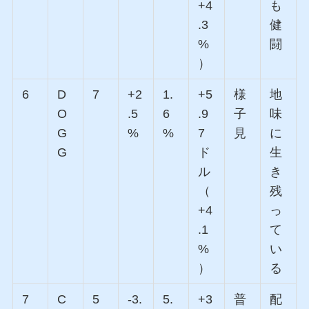
+4
も
.3
健
%
闘
）
6
D
7
+2
1.
+5
様
地
O
.5
6
.9
子
味
G
%
%
7
見
に
G
ド
生
ル
き
（
残
+4
っ
.1
て
%
い
）
る
7
C
5
-3.
5.
+3
普
配