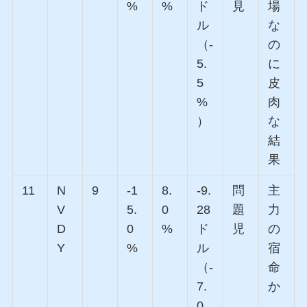
%
%
ド
見
場
ル
な
（-
の
5.
に
5
皮
%
肉
）
な
結
果
11
N
9
-1
8.
-9.
問
主
V
5.
0
28
題
力
D
0
%
ド
児
の
Y
%
ル
宿
（-
命
7.
か
0