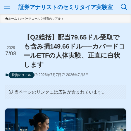
証券アナリストのセミリタイア実験室
ホーム
カバードコール
投資のリアル
【Q2総括】配当79.65ドル受取で
も含み損149.66ドル──カバードコ
2026
7/08
ールETFの人体実験、正直に白状
します
2026年7月7日
2026年7月8日
投資のリアル
当ページのリンクには広告が含まれています。