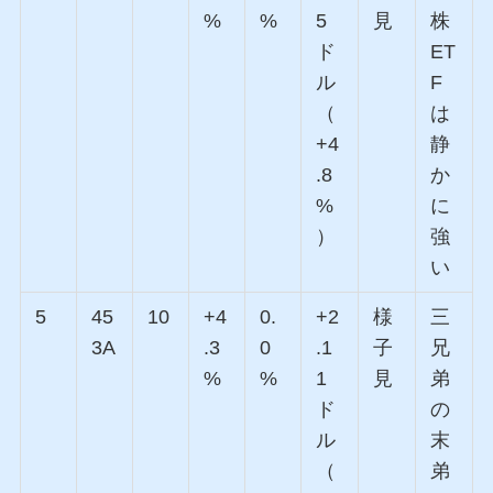
%
%
5
見
株
ド
ET
ル
F
（
は
+4
静
.8
か
%
に
）
強
い
5
45
10
+4
0.
+2
様
三
3A
.3
0
.1
子
兄
%
%
1
見
弟
ド
の
ル
末
（
弟