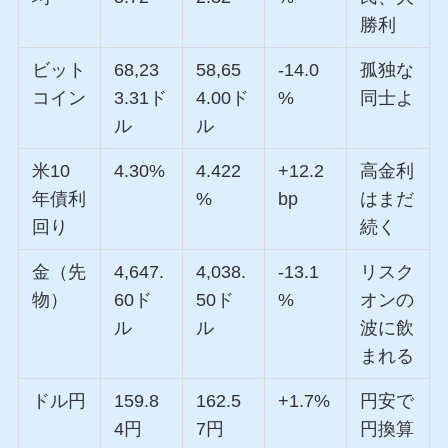
勝利
ビット
68,23
58,65
-14.0
孤独な
コイン
3.31ド
4.00ド
%
同士よ
ル
ル
米10
4.30%
4.422
+12.2
高金利
年債利
%
bp
はまだ
回り
続く
金（先
4,647.
4,038.
-13.1
リスク
物）
60ド
50ド
%
オンの
ル
ル
波に飲
まれる
ドル円
159.8
162.5
+1.7%
円安で
4円
7円
円換算