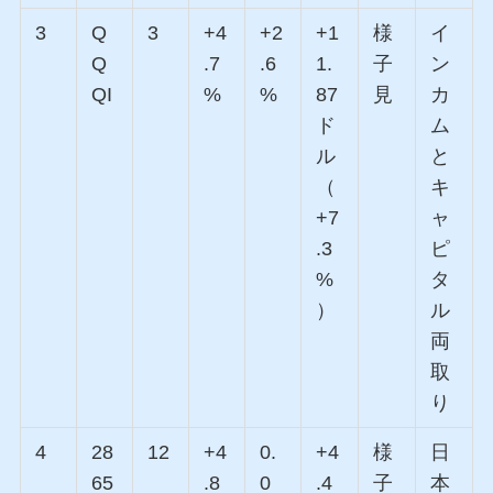
3
Q
3
+4
+2
+1
様
イ
Q
.7
.6
1.
子
ン
QI
%
%
87
見
カ
ド
ム
ル
と
（
キ
+7
ャ
.3
ピ
%
タ
）
ル
両
取
り
4
28
12
+4
0.
+4
様
日
65
.8
0
.4
子
本