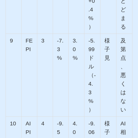
+0
と
.4
ど
%
ま
）
る
9
FE
3
-7.
3.
-5.
様
及
PI
3
0
99
子
第
%
%
ド
見
点
ル
、
（-
悪
4.
く
3
は
%
な
）
い
10
AI
4
-9.
4.
-9.
様
AI
PI
5
0
06
子
相