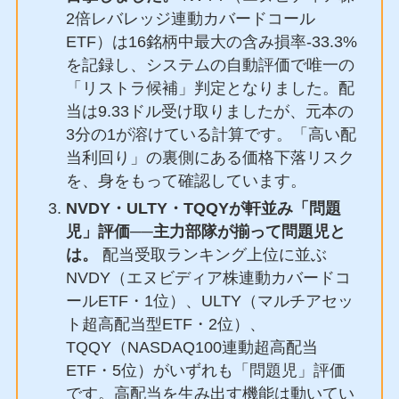
2倍レバレッジ連動カバードコール
ETF）は16銘柄中最大の含み損率-33.3%
を記録し、システムの自動評価で唯一の
「リストラ候補」判定となりました。配
当は9.33ドル受け取りましたが、元本の
3分の1が溶けている計算です。「高い配
当利回り」の裏側にある価格下落リスク
を、身をもって確認しています。
NVDY・ULTY・TQQYが軒並み「問題
児」評価──主力部隊が揃って問題児と
は。
配当受取ランキング上位に並ぶ
NVDY（エヌビディア株連動カバードコ
ールETF・1位）、ULTY（マルチアセッ
ト超高配当型ETF・2位）、
TQQY（NASDAQ100連動超高配当
ETF・5位）がいずれも「問題児」評価
です。高配当を生み出す機能は動いてい