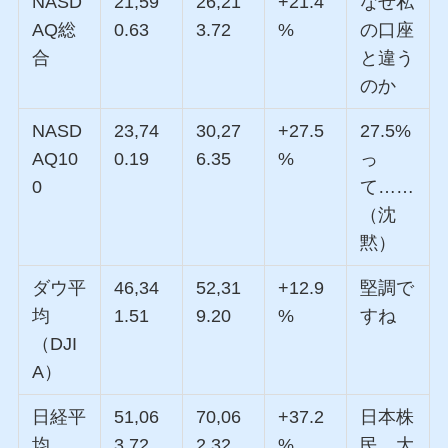
NASD
21,59
26,21
+21.4
なぜ私
AQ総
0.63
3.72
%
の口座
合
と違う
のか
NASD
23,74
30,27
+27.5
27.5%
AQ10
0.19
6.35
%
っ
0
て……
（沈
黙）
ダウ平
46,34
52,31
+12.9
堅調で
均
1.51
9.20
%
すね
（DJI
A）
日経平
51,06
70,06
+37.2
日本株
均
3.72
2.32
%
民、大