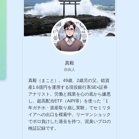
真毅
自由人
真毅（まこと）。49歳、2歳児の父。総資
産1.6億円を運用する現役銀行系SE×証券
アナリスト。労働と残業を心の底から嫌悪
し、超高配当ETF（AIPI等）を使った「1
年ガチホ・資産取り崩し実験」でセミリタ
イアへの出口を模索中。リーマンショック
でボロ負けした過去を持つ、泥臭いプロの
検証記録です。