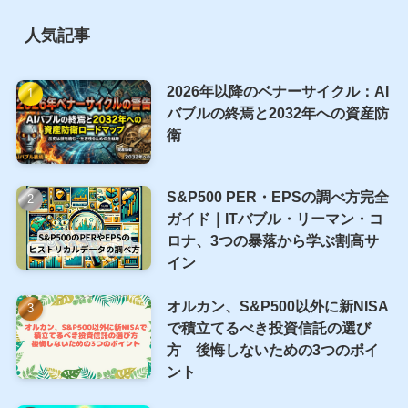
40代
50代
563A
2865
CEPI
CMA
CPI
FIRE
GraniteShares
IMS
JEPQ
NASDAQ100
NVDY
NVYY
PCEデブレーター
PPI
QQQI
YieldMax
ウォーレン・バフェット
カバードコール
カバードコールETF
カバードコール戦略
コインチェック
セミリタイア
トータルリターン
ビットコイン
人体実験
個人所得
個人支出
含み損
基本
小売売上高
投資
新NISA
書評
米国
米国ETF
米国経済
経済指標
週間レポート
配当金
配当金生活
金
雇用統計
高配当ETF
人気記事
2026年以降のベナーサイクル：AI
バブルの終焉と2032年への資産防
衛