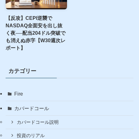
【15年ぶりの号砲】日米協
【空騒ぎ】S&P500は
調介入は”効く”介入か——
+1.05%、なのに我が軍だけ
CMAが1998年・2011年・
総崩れ──決算祭りの夜に鳴
2026年を実測データで検証
った配当10発1,038円
【W31週次レポート】
【反攻】CEPI逆襲で
NASDAQ全面安を出し抜
く夜──配当204ドル突破で
も消えぬ赤字【W30週次レ
ポート】