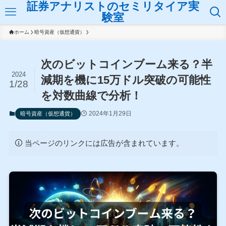
証券アナリストのセミリタイア実
験室
ホーム
暗号資産（仮想通貨）
次のビットコインブーム来る？半
2024
減期を機に15万ドル突破の可能性
1/28
を対数曲線で分析！
2024年1月29日
暗号資産（仮想通貨）
当ページのリンクには広告が含まれています。