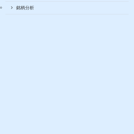
アノマリー
セクターローテーション
ベナーサイクル
市場間分析
景気循環
米国統計
銘柄分析