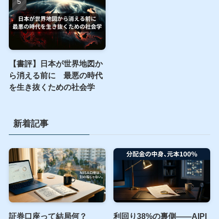
オルカン、S&P500以外に
SBI VCトレードの入金方法
新NISAで積立てるべき投
完全ガイド｜反映されない
資信託の選び方 後悔しな
時の対処法も解説
いための3つのポイント
【書評】日本が世界地図か
ら消える前に 最悪の時代
を生き抜くための社会学