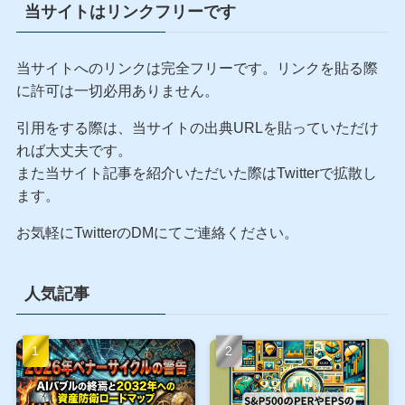
運用する現役銀行系SE×証券アナリスト。労働と残業
を心の底から嫌悪し、超高配当ETF（AIPI等）を使った
「1年ガチホ・資産取り崩し実験」でセミリタイアへの
出口を模索中。リーマンショックでボロ負けした過去
を持つ、泥臭いプロの検証記録です。
当サイトはリンクフリーです
当サイトへのリンクは完全フリーです。リンクを貼る際
に許可は一切必用ありません。
引用をする際は、当サイトの出典URLを貼っていただけ
れば大丈夫です。
また当サイト記事を紹介いただいた際はTwitterで拡散し
ます。