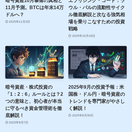
暗号資産10月暴落の真相と
エブリシング・コード：ラ
11月予測。BTCは年末14万
ウル・パルの流動性サイク
ドルへ？
ル徹底解説と次なる強気相
場を乗りこなすための投資
2025年11月3日
戦略
2025年10月16日
暗号資産・株式投資の
2025年9月の投資予報：米
「1：2：6」ルールとは？2
国株・ドル円・暗号資産の
つの意味と、初心者が本当
トレンドを専門家がやさし
に守るべき資金管理術を徹
く解説！
底解説！
2025年8月30日
2025年9月7日