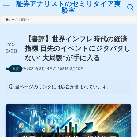
証券アナリストのセミリタイア実
験室
ホーム
書評
【書評】世界インフレ時代の経済
2024
指標 目先のイベントにジタバタし
3/20
ない“大局観”が手に入る
2024年3月14日
2024年3月20日
書評
当ページのリンクには広告が含まれています。