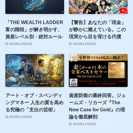
「THE WEALTH LADDER
【警告】あなたの「現金」
富の階段」が解き明かす、
が静かに燃えている。この
資産レベル別・絶対ルール
現実から目を背ける代償
2025年12月31日
2025年12月30日
アート・オブ・スペンディ
資産防衛の最終回答。ジェ
ングマネー 人生の質を高め
ームズ・リカーズ『The
る究極の「支出の芸術」
New Case for Gold』の理
論を徹底解剖
2025年12月29日
2025年11月20日