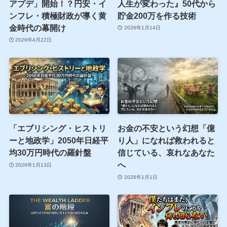
アプデ」開始！？円安・イ
人生が変わった』50代から
ンフレ・積極財政が導く黄
貯金200万を作る技術
金時代の幕開け
2026年1月14日
2026年4月22日
「エブリシング・ヒストリ
お金の不安という幻想「億
ーと地政学」2050年日経平
り人」になれば救われると
均30万円時代の羅針盤
信じている、哀れなあなた
へ
2026年1月13日
2026年1月1日