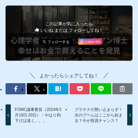
この記事が気に入ったら
いいね または フォローしてね！
Follow Me
よかったらシェアしてね！
FOMC議事要旨（2024年3
プラチナの勢い止まらず！
月19日-20日）：やはり利
次のブームはここから始ま
下げは遠く。。。
る？今が投資チャンス？