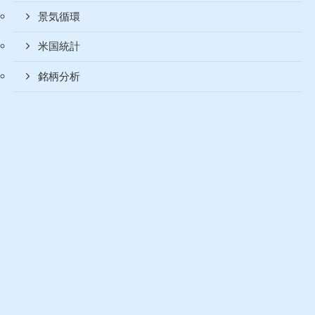
アセットアロケーション
アノマリー
セクターローテーション
ベナーサイクル
市場間分析
景気循環
米国統計
銘柄分析