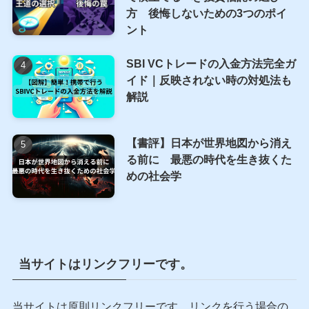
衛
S&P500 PER・EPSの調べ方完全
ガイド｜ITバブル・リーマン・コ
ロナ、3つの暴落から学ぶ割高サ
イン
オルカン、S&P500以外に新NISA
で積立てるべき投資信託の選び
方 後悔しないための3つのポイ
ント
SBI VCトレードの入金方法完全ガ
イド｜反映されない時の対処法も
解説
【書評】日本が世界地図から消え