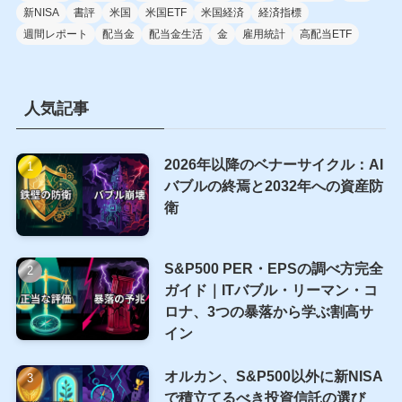
タグ
40代
50代
563A
2865
CEPI
CMA
CPI
FIRE
GraniteShares
IMS
JEPQ
NASDAQ100
NVDY
NVYY
PCEデブレーター
PPI
QQQI
YieldMax
ウォーレン・バフェット
カバードコール
カバードコールETF
カバードコール戦略
コインチェック
セミリタイア
トータルリターン
ビットコイン
人体実験
個人所得
個人支出
含み損
基本
小売売上高
投資
新NISA
書評
米国
米国ETF
米国経済
経済指標
週間レポート
配当金
配当金生活
金
雇用統計
高配当ETF
人気記事
2026年以降のベナーサイクル：AI
バブルの終焉と2032年への資産防