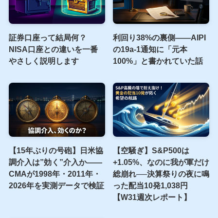
ら消える前に 最悪の時代
を生き抜くための社会学
新着記事
証券口座って結局何？
利回り38%の裏側――AIPI
NISA口座との違いを一番
の19a-1通知に「元本
やさしく説明します
100%」と書かれていた話