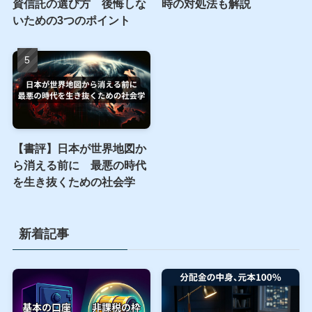
暴落から学ぶ割高サイン
オルカン、S&P500以外に
SBI VCトレードの入金方法
新NISAで積立てるべき投
完全ガイド｜反映されない
資信託の選び方 後悔しな
時の対処法も解説
いための3つのポイント
【書評】日本が世界地図か