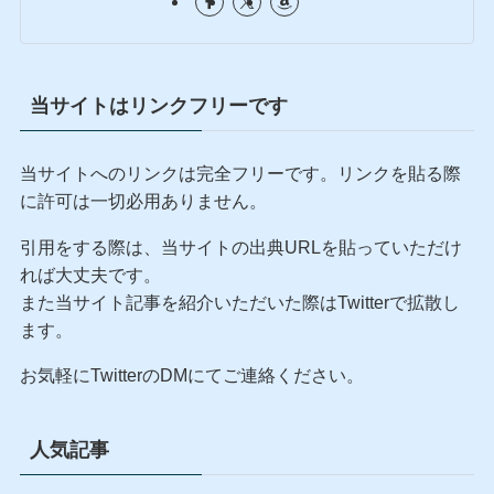
自由人
真毅（まこと）。49歳、2歳児の父。総資産1.6億円を
運用する現役銀行系SE×証券アナリスト。労働と残業
を心の底から嫌悪し、超高配当ETF（AIPI等）を使った
「1年ガチホ・資産取り崩し実験」でセミリタイアへの
出口を模索中。リーマンショックでボロ負けした過去
を持つ、泥臭いプロの検証記録です。
当サイトはリンクフリーです
当サイトへのリンクは完全フリーです。リンクを貼る際
に許可は一切必用ありません。