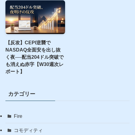
【15年ぶりの号砲】日米協
【空騒ぎ】S&P500は
調介入は”効く”介入か——
+1.05%、なのに我が軍だけ
CMAが1998年・2011年・
総崩れ──決算祭りの夜に鳴
2026年を実測データで検証
った配当10発1,038円
【W31週次レポート】
【反攻】CEPI逆襲で
NASDAQ全面安を出し抜
く夜──配当204ドル突破で
も消えぬ赤字【W30週次レ