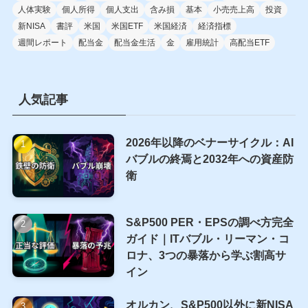
人体実験
個人所得
個人支出
含み損
基本
小売売上高
投資
新NISA
書評
米国
米国ETF
米国経済
経済指標
週間レポート
配当金
配当金生活
金
雇用統計
高配当ETF
人気記事
2026年以降のベナーサイクル：AI
バブルの終焉と2032年への資産防
衛
S&P500 PER・EPSの調べ方完全
ガイド｜ITバブル・リーマン・コ
ロナ、3つの暴落から学ぶ割高サ
イン
オルカン、S&P500以外に新NISA