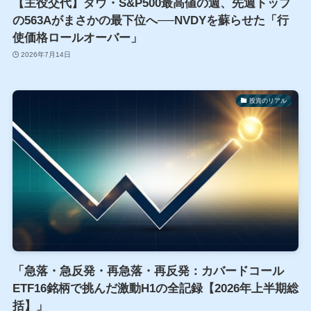
【主役交代】ダウ・S&P500最高値の週、先週トップ
の563Aがまさかの最下位へ──NVDYを蘇らせた「行
使価格ロールオーバー」
2026年7月14日
投資のリアル
「急落・急反発・再急落・再反発：カバードコール
ETF16銘柄で挑んだ激動H1の全記録【2026年上半期総
括】」