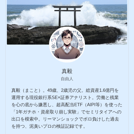
真毅
自由人
真毅（まこと）。49歳、2歳児の父。総資産1.6億円を
運用する現役銀行系SE×証券アナリスト。労働と残業
を心の底から嫌悪し、超高配当ETF（AIPI等）を使った
「1年ガチホ・資産取り崩し実験」でセミリタイアへの
出口を模索中。リーマンショックでボロ負けした過去
を持つ、泥臭いプロの検証記録です。