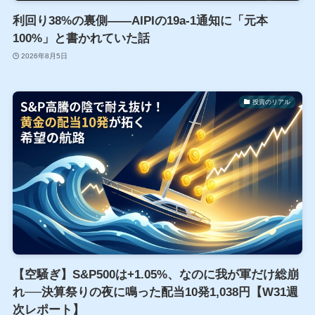
利回り38%の裏側――AIPIの19a-1通知に「元本
100%」と書かれていた話
2026年8月5日
投資のリアル
【空騒ぎ】S&P500は+1.05%、なのに我が軍だけ総崩
れ──決算祭りの夜に鳴った配当10発1,038円【W31週
次レポート】