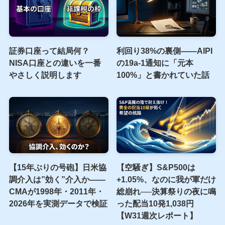
証券口座って結局何？
利回り38%の裏側――AIPI
NISA口座との違いを一番
の19a-1通知に「元本
やさしく説明します
100%」と書かれていた話
【15年ぶりの号砲】日米協
【空騒ぎ】S&P500は
調介入は”効く”介入か——
+1.05%、なのに我が軍だけ
CMAが1998年・2011年・
総崩れ──決算祭りの夜に鳴
2026年を実測データで検証
った配当10発1,038円
【W31週次レポート】