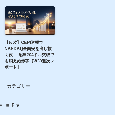
【反攻】CEPI逆襲で
NASDAQ全面安を出し抜
く夜──配当204ドル突破で
も消えぬ赤字【W30週次レ
ポート】
カテゴリー
Fire