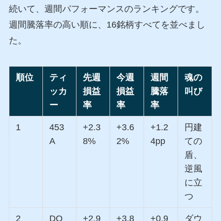
続いて、週間パフォーマンスのランキングです。
週間騰落率の高い順に、16銘柄すべてを並べまし
た。
順位
ティ
先週
今週
週間
魂の
ッカ
損益
損益
騰落
叫び
ー
率
率
率
1
453
+2.3
+3.6
+1.2
円建
A
8%
2%
4pp
ての
盾、
逆風
に立
つ
2
DO
+2.9
+3.8
+0.9
ダウ