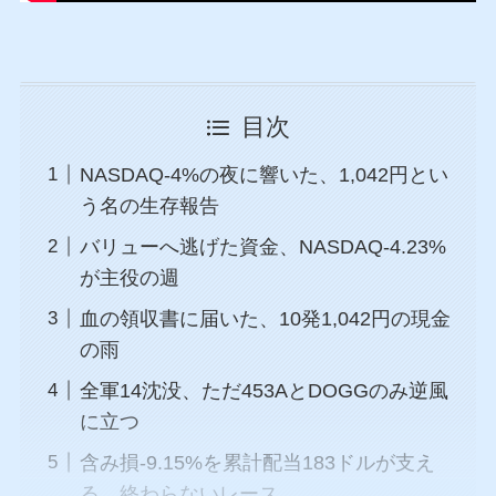
目次
NASDAQ-4%の夜に響いた、1,042円とい
う名の生存報告
バリューへ逃げた資金、NASDAQ-4.23%
が主役の週
血の領収書に届いた、10発1,042円の現金
の雨
全軍14沈没、ただ453AとDOGGのみ逆風
に立つ
含み損-9.15%を累計配当183ドルが支え
る、終わらないレース