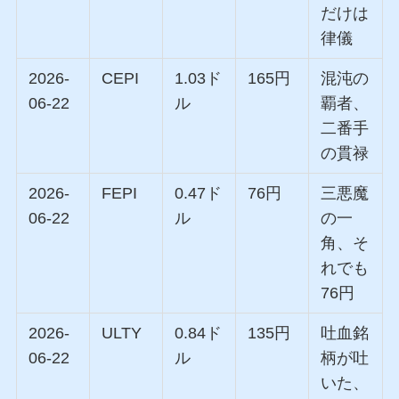
だけは
律儀
2026-
CEPI
1.03ド
165円
混沌の
06-22
ル
覇者、
二番手
の貫禄
2026-
FEPI
0.47ド
76円
三悪魔
06-22
ル
の一
角、そ
れでも
76円
2026-
ULTY
0.84ド
135円
吐血銘
06-22
ル
柄が吐
いた、