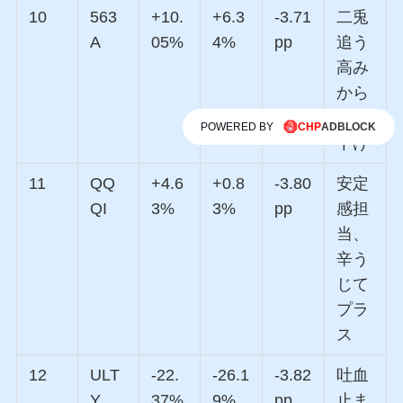
10
563
+10.
+6.3
-3.71
二兎
A
05%
4%
pp
追う
高み
から
一歩
POWERED BY
下げ
11
QQ
+4.6
+0.8
-3.80
安定
QI
3%
3%
pp
感担
当、
辛う
じて
プラ
ス
12
ULT
-22.
-26.1
-3.82
吐血
Y
37%
9%
pp
止ま