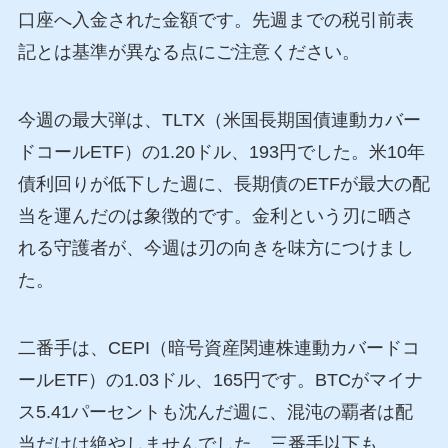
口座へ入金された金額です。先週までの税引前表
記とは基準が異なる点にご注意ください。
今週の最大弾は、TLTX（米国長期国債連動カバー
ドコールETF）の1.20ドル、193円でした。米10年
債利回りが低下した週に、長期債のETFが最大の配
当を運んだのは象徴的です。金利という刃に晒さ
れる守護者が、今週は刃の向きを味方につけまし
た。
二番手は、CEPI（暗号資産関連株連動カバードコ
ールETF）の1.03ドル、165円です。BTCがマイナ
ス5.41パーセントも沈んだ週に、混沌の覇者は配
当だけは絶やしませんでした。三番手以下も、