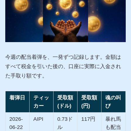
今週の配当着弾を、一発ずつ記録します。金額は
すべて税金を引いた後の、口座に実際に入金され
た手取り額です。
着弾日
ティッ
受取額
受取額
魂の叫
カー
(ドル)
(円)
び
2026-
AIPI
0.73ド
117円
暴れ馬
06-22
ル
も配当