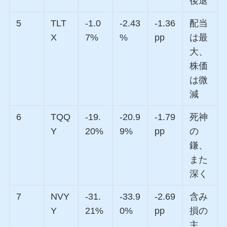
後退
5
TLT
-1.0
-2.43
-1.36
配当
X
7%
%
pp
は最
大、
株価
は微
減
6
TQQ
-19.
-20.9
-1.79
死神
Y
20%
9%
pp
の
鎌、
また
深く
7
NVY
-31.
-33.9
-2.69
含み
Y
21%
0%
pp
損の
主