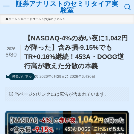
証券アナリストのセミリタイア実
験室
ホーム
カバードコール
投資のリアル
【NASDAQ-4%の赤い夜に1,042円
が降った】含み損-9.15%でも
2026
6/30
TR+0.16%継続！453A・DOGG逆
行高が教えた分散の本義
2026年6月29日
2026年6月30日
投資のリアル
当ページのリンクには広告が含まれています。