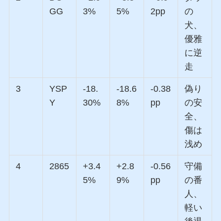
GG
3%
5%
2pp
の
犬、
優雅
に逆
走
3
YSP
-18.
-18.6
-0.38
偽り
Y
30%
8%
pp
の安
全、
傷は
浅め
4
2865
+3.4
+2.8
-0.56
守備
5%
9%
pp
の番
人、
軽い