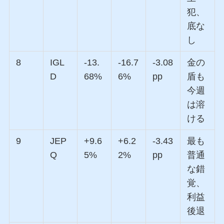
犯、
底な
し
8
IGL
-13.
-16.7
-3.08
金の
D
68%
6%
pp
盾も
今週
は溶
ける
9
JEP
+9.6
+6.2
-3.43
最も
Q
5%
2%
pp
普通
な錯
覚、
利益
後退