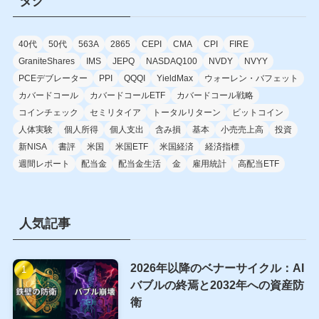
タグ
40代
50代
563A
2865
CEPI
CMA
CPI
FIRE
GraniteShares
IMS
JEPQ
NASDAQ100
NVDY
NVYY
PCEデブレーター
PPI
QQQI
YieldMax
ウォーレン・バフェット
カバードコール
カバードコールETF
カバードコール戦略
コインチェック
セミリタイア
トータルリターン
ビットコイン
人体実験
個人所得
個人支出
含み損
基本
小売売上高
投資
新NISA
書評
米国
米国ETF
米国経済
経済指標