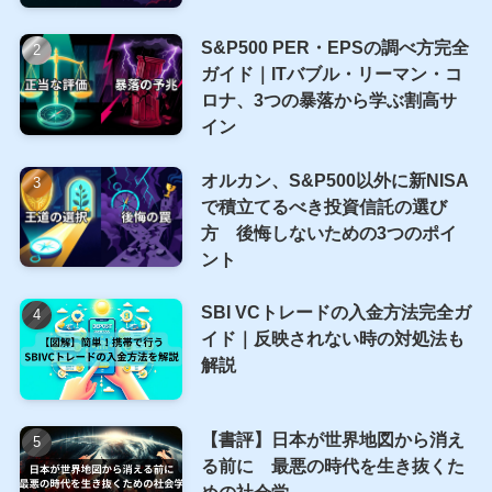
週間レポート
配当金
配当金生活
金
雇用統計
高配当ETF
人気記事
2026年以降のベナーサイクル：AI
バブルの終焉と2032年への資産防
衛
S&P500 PER・EPSの調べ方完全
ガイド｜ITバブル・リーマン・コ
ロナ、3つの暴落から学ぶ割高サ
イン
オルカン、S&P500以外に新NISA
で積立てるべき投資信託の選び
方 後悔しないための3つのポイ