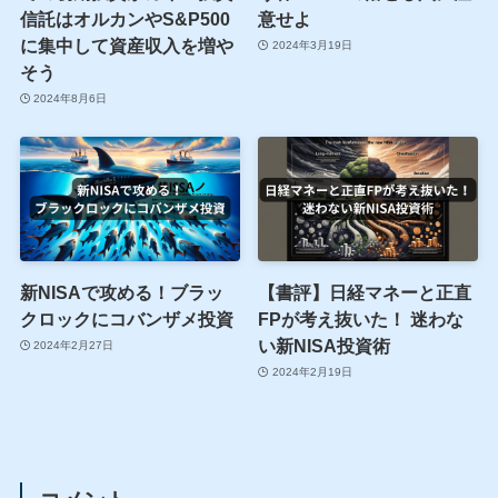
信託はオルカンやS&P500
意せよ
に集中して資産収入を増や
2024年3月19日
そう
2024年8月6日
新NISAで攻める！ブラッ
【書評】日経マネーと正直
クロックにコバンザメ投資
FPが考え抜いた！ 迷わな
い新NISA投資術
2024年2月27日
2024年2月19日