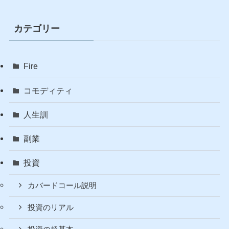
【反攻】CEPI逆襲で
NASDAQ全面安を出し抜
く夜──配当204ドル突破で
も消えぬ赤字【W30週次レ
ポート】
カテゴリー
Fire
コモディティ