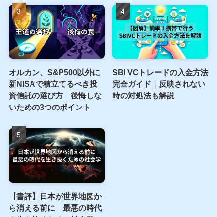
2026年以降のベナーサイク
S&P500 PER・EPSの調べ
ル：AIバブルの終焉と2032
方完全ガイド｜ITバブル・
年への資産防衛
リーマン・コロナ、3つの
暴落から学ぶ割高サイン
オルカン、S&P500以外に
SBI VCトレードの入金方法
新NISAで積立てるべき投
完全ガイド｜反映されない
資信託の選び方 後悔しな
時の対処法も解説