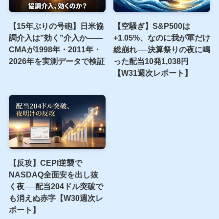
証券口座って結局何？
利回り38%の裏側――AIPI
NISA口座との違いを一番
の19a-1通知に「元本
やさしく説明します
100%」と書かれていた話
【15年ぶりの号砲】日米協
【空騒ぎ】S&P500は
調介入は”効く”介入か——
+1.05%、なのに我が軍だけ
CMAが1998年・2011年・
総崩れ──決算祭りの夜に鳴
2026年を実測データで検証
った配当10発1,038円
【W31週次レポート】