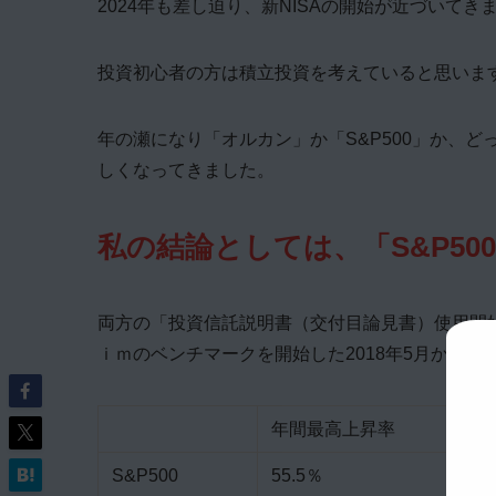
2024年も差し迫り、新NISAの開始が近づいてき
投資初心者の方は積立投資を考えていると思いま
年の瀬になり「オルカン」か「S&P500」か、
しくなってきました。
私の結論としては、「S&P5
両方の「投資信託説明書（交付目論見書）使用開始日 
ｉｍのベンチマークを開始した2018年5月からは
年間最高上昇率
S&P500
55.5％