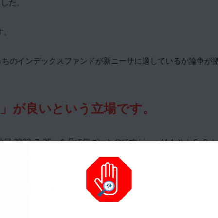
ました。
す。
どっちのインデックスファンドが新ニーサに適しているか論争が
00」が良いという立場です。
2023.７.25」を見て気づいたのですが、ｅＭＡＸＩＳ Ｓｌ
リターンもリスクもS&P500のほうが低いです。
年間最高下落率
年間平均騰落率
-7.8%
16.2%