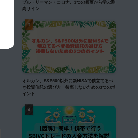
ブル・リーマン・コロナ、3つの暴落から学ぶ割
高サイン
オルカン、S&P500以外に新NISAで積立てるべ
き投資信託の選び方 後悔しないための3つのポ
イント