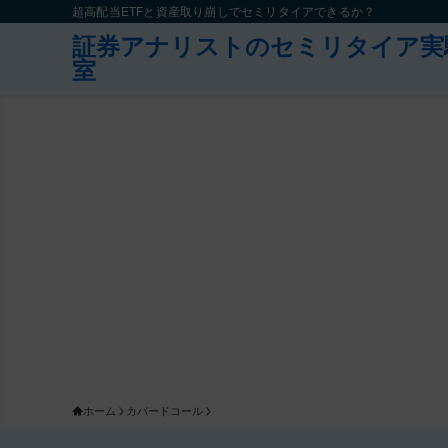
超高配当ETFと資産取り崩しでセミリタイアできるか？
証券アナリストのセミリタイア実
室
ホーム
カバードコール