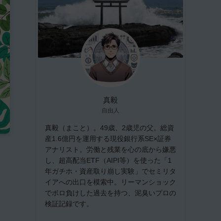
真毅
自由人
真毅（まこと）。49歳、2歳児の父。総資
産1.6億円を運用する現役銀行系SE×証券
アナリスト。労働と残業を心の底から嫌悪
し、超高配当ETF（AIPI等）を使った「1
年ガチホ・資産取り崩し実験」でセミリタ
イアへの出口を模索中。リーマンショック
でボロ負けした過去を持つ、泥臭いプロの
検証記録です。