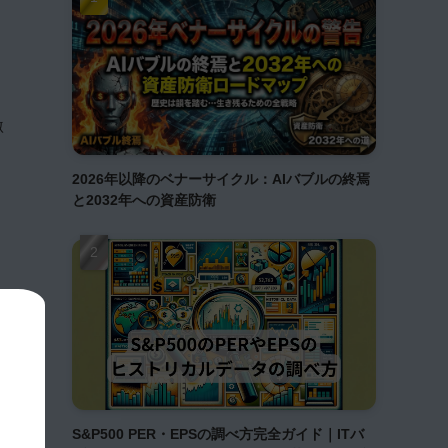
激
2026年以降のベナーサイクル：AIバブルの終焉
と2032年への資産防衛
S&P500 PER・EPSの調べ方完全ガイド｜ITバ