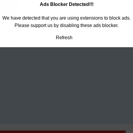
Ads Blocker Detected!!!
-12.2%
12.0%
We have detected that you are using extensions to block ads.
Please support us by disabling these ads blocker.
Refresh
ク＆リターンどちらとも優位と言えそうです。