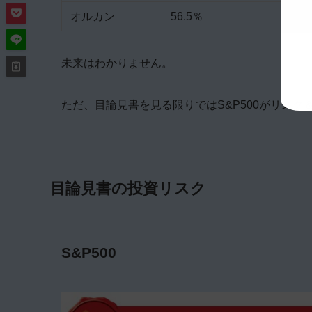
オルカン
56.5％
未来はわかりません。
ただ、目論見書を見る限りではS&P500がリス
目論見書の投資リスク
S&P500