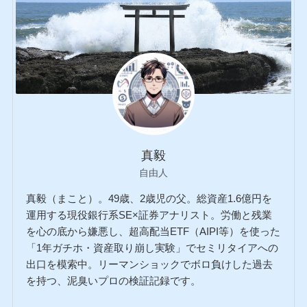
真毅
自由人
真毅（まこと）。49歳、2歳児の父。総資産1.6億円を
運用する現役銀行系SE×証券アナリスト。労働と残業
を心の底から嫌悪し、超高配当ETF（AIPI等）を使った
「1年ガチホ・資産取り崩し実験」でセミリタイアへの
出口を模索中。リーマンショックでボロ負けした過去
を持つ、泥臭いプロの検証記録です。