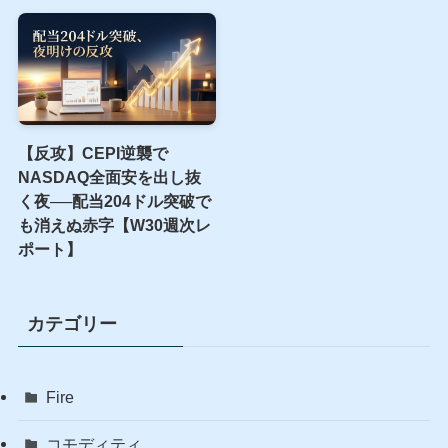
【反攻】CEPI逆襲で
NASDAQ全面安を出し抜
く夜──配当204ドル突破で
も消えぬ赤字【W30週次レ
ポート】
カテゴリー
Fire
コモディティ