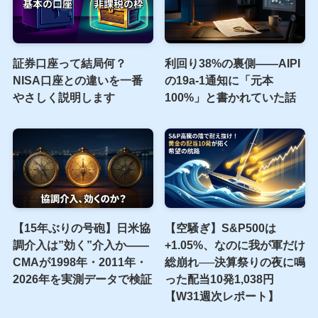
証券口座って結局何？
利回り38%の裏側――AIPI
NISA口座との違いを一番
の19a-1通知に「元本
やさしく説明します
100%」と書かれていた話
【15年ぶりの号砲】日米協
【空騒ぎ】S&P500は
調介入は”効く”介入か——
+1.05%、なのに我が軍だけ
CMAが1998年・2011年・
総崩れ──決算祭りの夜に鳴
2026年を実測データで検証
った配当10発1,038円
【W31週次レポート】