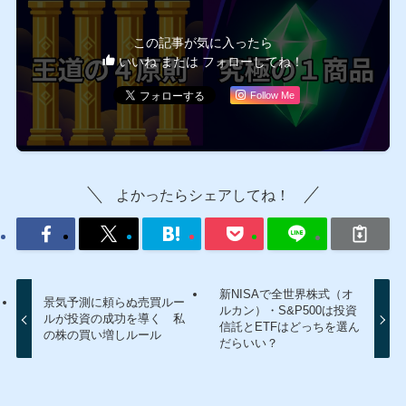
この記事が気に入ったら
いいね または フォローしてね！
Follow Me
よかったらシェアしてね！
新NISAで全世界株式（オ
景気予測に頼らぬ売買ルー
ルカン）・S&P500は投資
ルが投資の成功を導く 私
信託とETFはどっちを選ん
の株の買い増しルール
だらいい？