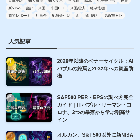
人体実験
個人所得
個人支出
含み損
基本
小売売上高
投資
新NISA
書評
米国
米国ETF
米国経済
経済指標
週間レポート
配当金
配当金生活
金
雇用統計
高配当ETF
人気記事
2026年以降のベナーサイクル：AI
バブルの終焉と2032年への資産防
衛
S&P500 PER・EPSの調べ方完全
ガイド｜ITバブル・リーマン・コ
ロナ、3つの暴落から学ぶ割高サ
イン
オルカン、S&P500以外に新NISA