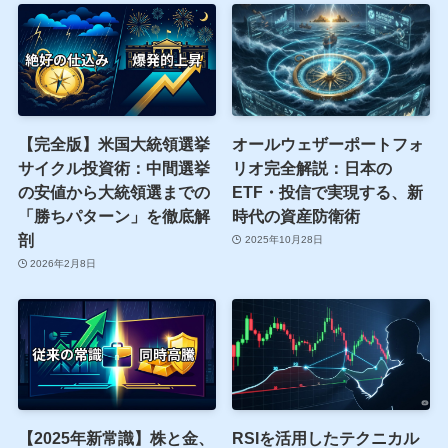
【完全版】米国大統領選挙
オールウェザーポートフォ
サイクル投資術：中間選挙
リオ完全解説：日本の
の安値から大統領選までの
ETF・投信で実現する、新
「勝ちパターン」を徹底解
時代の資産防衛術
剖
2025年10月28日
2026年2月8日
【2025年新常識】株と金、
RSIを活用したテクニカル