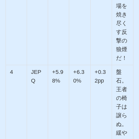
場を
焼き
尽く
す反
撃の
狼煙
だ！
4
JEP
+5.9
+6.3
+0.3
盤
Q
8%
0%
2pp
石。
王者
の椅
子は
譲ら
ぬ。
緩や