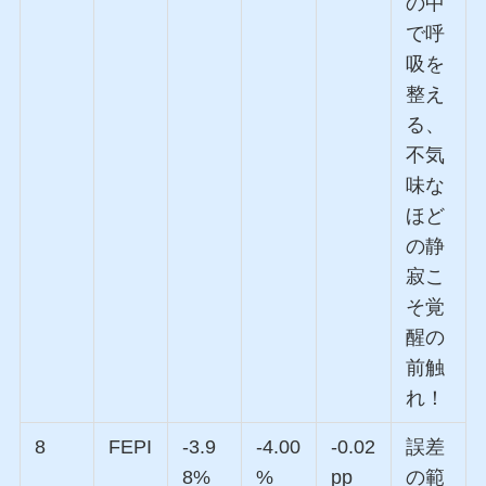
の中
で呼
吸を
整え
る、
不気
味な
ほど
の静
寂こ
そ覚
醒の
前触
れ！
8
FEPI
-3.9
-4.00
-0.02
誤差
8%
%
pp
の範