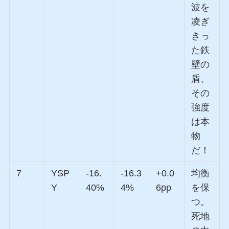
波を
凌ぎ
きっ
た鉄
壁の
盾、
その
強度
は本
物
だ！
7
YSP
-16.
-16.3
+0.0
均衡
Y
40%
4%
6pp
を保
つ。
死地