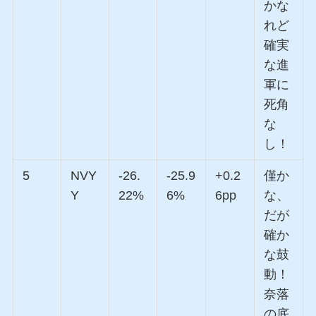
かな
れど
確実
な進
軍に
死角
な
し！
5
NVY
-26.
-25.9
+0.2
僅か
Y
22%
6%
6pp
な、
だが
確か
な鼓
動！
奈落
の底