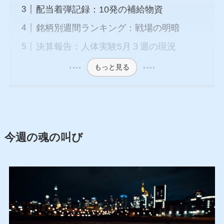
配当着弾記録：10発の補給物資
銘柄別週間ランキング：戦場の明暗
決算報告：人体実験5月３週の現況
もっと見る
今週の魂の叫び