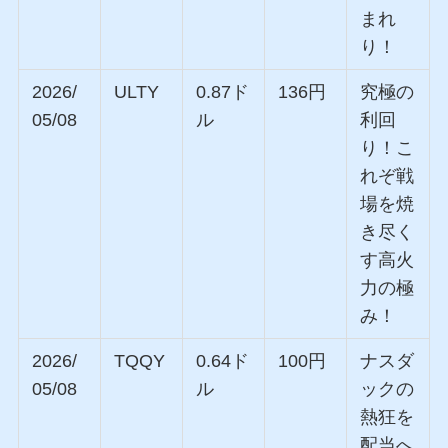
まれ
り！
2026/
ULTY
0.87ド
136円
究極の
05/08
ル
利回
り！こ
れぞ戦
場を焼
き尽く
す高火
力の極
み！
2026/
TQQY
0.64ド
100円
ナスダ
05/08
ル
ックの
熱狂を
配当へ