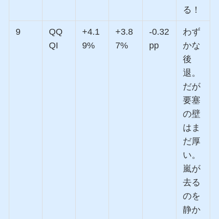
る！
9
QQ
+4.1
+3.8
-0.32
わず
QI
9%
7%
pp
かな
後
退。
だが
要塞
の壁
はま
だ厚
い。
嵐が
去る
のを
静か