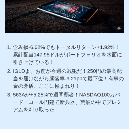
含み損-6.62%でもトータルリターン+1.92%！
累計配当147.95ドルがポートフォリオを水面に
引き上げている！
IGLDよ、お前が今週の戦犯だ！250円の最高配
当を届けながら騰落率-3.21ppで最下位！有事の
金の矛盾、ここに極まれり！
563Aが+5.25%で週間覇者！NASDAQ100カバ
ード・コール円建て新兵器、荒波の中でプレミ
アムを刈り取った！