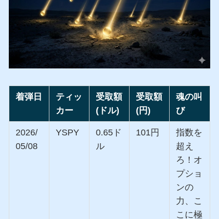
着弾日
ティッ
受取額
受取額
魂の叫
カー
(ドル)
(円)
び
2026/
YSPY
0.65ド
101円
指数を
05/08
ル
超え
ろ！オ
プショ
ンの
力、こ
こに極