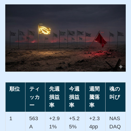
順位
ティ
先週
今週
週間
魂の
ッカ
損益
損益
騰落
叫び
ー
率
率
率
1
563
+2.9
+5.2
+2.3
NAS
A
1%
5%
4pp
DAQ