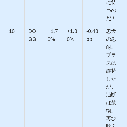
に待
つの
だ！
10
DO
+1.7
+1.3
-0.43
忠犬
GG
3%
0%
pp
の忍
耐。
プラ
スは
維持
した
が、
油断
は禁
物。
再び
吠え