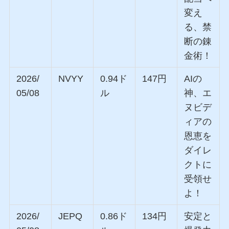
変え
る、禁
断の錬
金術！
2026/
NVYY
0.94ド
147円
AIの
05/08
ル
神、エ
ヌビデ
ィアの
恩恵を
ダイレ
クトに
受領せ
よ！
2026/
JEPQ
0.86ド
134円
安定と