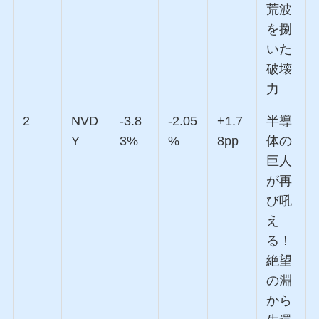
荒波
を捌
いた
破壊
力
2
NVD
-3.8
-2.05
+1.7
半導
Y
3%
%
8pp
体の
巨人
が再
び吼
え
る！
絶望
の淵
から