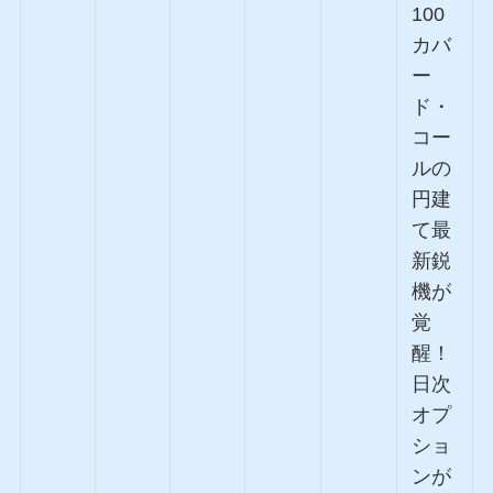
100
カバ
ー
ド・
コー
ルの
円建
て最
新鋭
機が
覚
醒！
日次
オプ
ショ
ンが