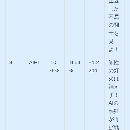
生還
した
不屈
の闘
士を
見
よ！
3
AIPI
-10.
-9.54
+1.2
知性
76%
%
2pp
の灯
火は
消え
ず！
AIの
熱狂
が再
び戦