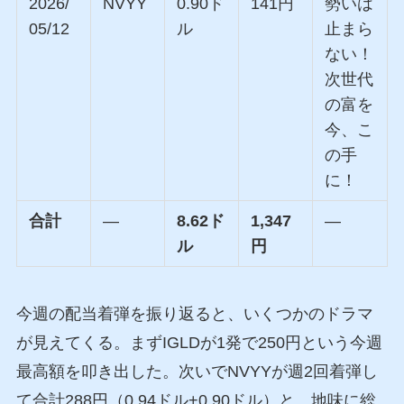
2026/
NVYY
0.90ド
141円
勢いは
05/12
ル
止まら
ない！
次世代
の富を
今、こ
の手
に！
合計
—
8.62ド
1,347
—
ル
円
今週の配当着弾を振り返ると、いくつかのドラマ
が見えてくる。まずIGLDが1発で250円という今週
最高額を叩き出した。次いでNVYYが週2回着弾し
て合計288円（0.94ドル+0.90ドル）と、地味に総