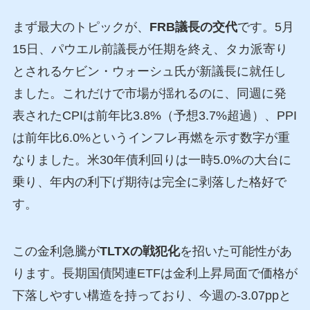
まず最大のトピックが、
FRB議長の交代
です。5月
15日、パウエル前議長が任期を終え、タカ派寄り
とされるケビン・ウォーシュ氏が新議長に就任し
ました。これだけで市場が揺れるのに、同週に発
表されたCPIは前年比3.8%（予想3.7%超過）、PPI
は前年比6.0%というインフレ再燃を示す数字が重
なりました。米30年債利回りは一時5.0%の大台に
乗り、年内の利下げ期待は完全に剥落した格好で
す。
この金利急騰が
TLTXの戦犯化
を招いた可能性があ
ります。長期国債関連ETFは金利上昇局面で価格が
下落しやすい構造を持っており、今週の-3.07ppと