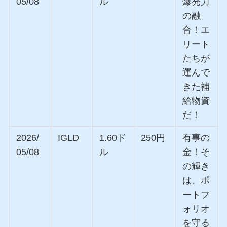
05/08
ル
爆発力
の融
合！エ
リート
たちが
運んで
きた補
給物資
だ！
2026/
IGLD
1.60ド
250円
有事の
05/08
ル
金！そ
の輝き
は、ポ
ートフ
ォリオ
を守る