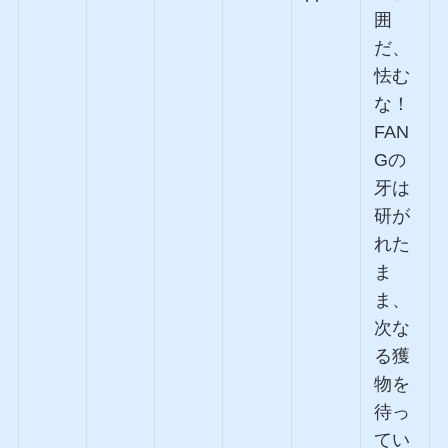
囲
だ、
怯む
な！
FAN
Gの
牙は
研が
れた
ま
ま、
次な
る獲
物を
待っ
てい