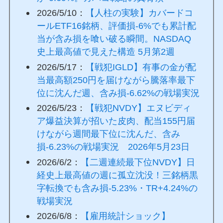
2026/5/10：
【人柱の実験】カバードコ
ールETF16銘柄、評価損-6%でも累計配
当が含み損を喰い破る瞬間。NASDAQ
史上最高値で見えた構造 5月第2週
2026/5/17：
【戦犯IGLD】有事の金が配
当最高額250円を届けながら騰落率最下
位に沈んだ週、含み損-6.62%の戦場実況
2026/5/23：
【戦犯NVDY】エヌビディ
ア爆益決算が招いた皮肉、配当155円届
けながら週間最下位に沈んだ、含み
損-6.23%の戦場実況 2026年5月23日
2026/6/2：
【二週連続最下位NVDY】日
経史上最高値の週に孤立沈没！三銘柄黒
字転換でも含み損-5.23%・TR+4.24%の
戦場実況
2026/6/8：
【雇用統計ショック】