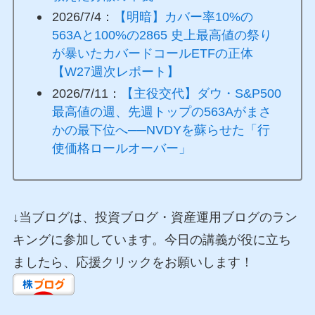
2026/7/4：
【明暗】カバー率10%の
563Aと100%の2865 史上最高値の祭り
が暴いたカバードコールETFの正体
【W27週次レポート】
2026/7/11：
【主役交代】ダウ・S&P500
最高値の週、先週トップの563Aがまさ
かの最下位へ──NVDYを蘇らせた「行
使価格ロールオーバー」
↓当ブログは、投資ブログ・資産運用ブログのラン
キングに参加しています。今日の講義が役に立ち
ましたら、応援クリックをお願いします！