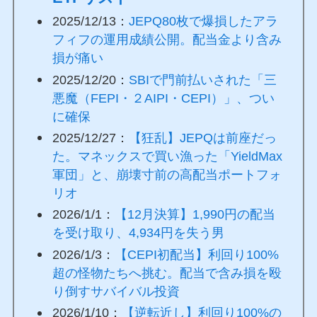
2025/12/13：
JEPQ80枚で爆損したアラ
フィフの運用成績公開。配当金より含み
損が痛い
2025/12/20：
SBIで門前払いされた「三
悪魔（FEPI・２AIPI・CEPI）」、つい
に確保
2025/12/27：
【狂乱】JEPQは前座だっ
た。マネックスで買い漁った「YieldMax
軍団」と、崩壊寸前の高配当ポートフォ
リオ
2026/1/1：
【12月決算】1,990円の配当
を受け取り、4,934円を失う男
2026/1/3：
【CEPI初配当】利回り100%
超の怪物たちへ挑む。配当で含み損を殴
り倒すサバイバル投資
2026/1/10：
【逆転近し】利回り100%の