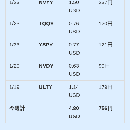
1/23
NVYY
1.50
237円
USD
1/23
TQQY
0.76
120円
USD
1/23
YSPY
0.77
121円
USD
1/20
NVDY
0.63
99円
USD
1/19
ULTY
1.14
179円
USD
今週計
4.80
756円
USD