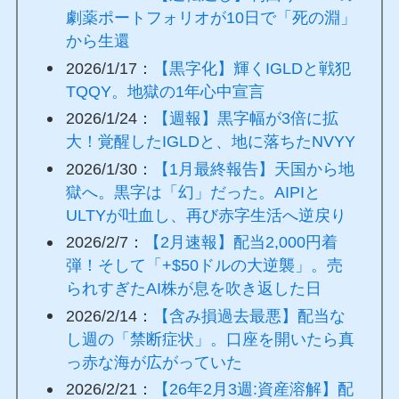
劇薬ポートフォリオが10日で「死の淵」
から生還
2026/1/17：
【黒字化】輝くIGLDと戦犯
TQQY。地獄の1年心中宣言
2026/1/24：
【週報】黒字幅が3倍に拡
大！覚醒したIGLDと、地に落ちたNVYY
2026/1/30：
【1月最終報告】天国から地
獄へ。黒字は「幻」だった。AIPIと
ULTYが吐血し、再び赤字生活へ逆戻り
2026/2/7：
【2月速報】配当2,000円着
弾！そして「+$50ドルの大逆襲」。売
られすぎたAI株が息を吹き返した日
2026/2/14：
【含み損過去最悪】配当な
し週の「禁断症状」。口座を開いたら真
っ赤な海が広がっていた
2026/2/21：
【26年2月3週:資産溶解】配