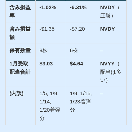
含み損益
-1.02%
-6.31%
NVDY
（
率
圧勝）
含み損益
-$1.35
-$7.20
NVDY
額
保有数量
9株
6株
–
1月受取
$3.03
$4.64
NVYY
（
配当合計
配当は多
い）
(内訳)
1/5, 1/9,
1/9, 1/15,
–
1/14,
1/23着弾
1/20着弾
分
分