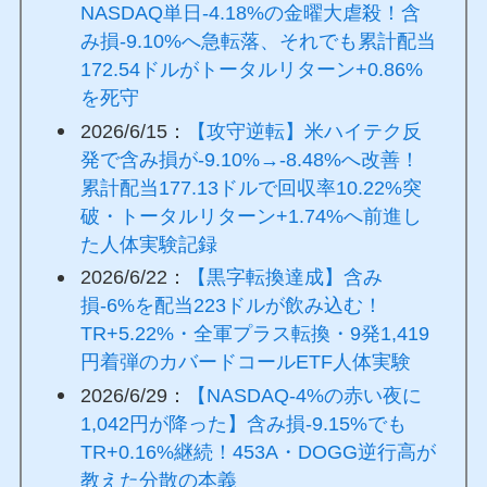
NASDAQ単日-4.18%の金曜大虐殺！含
み損-9.10%へ急転落、それでも累計配当
172.54ドルがトータルリターン+0.86%
を死守
2026/6/15：
【攻守逆転】米ハイテク反
発で含み損が-9.10%→-8.48%へ改善！
累計配当177.13ドルで回収率10.22%突
破・トータルリターン+1.74%へ前進し
た人体実験記録
2026/6/22：
【黒字転換達成】含み
損-6%を配当223ドルが飲み込む！
TR+5.22%・全軍プラス転換・9発1,419
円着弾のカバードコールETF人体実験
2026/6/29：
【NASDAQ-4%の赤い夜に
1,042円が降った】含み損-9.15%でも
TR+0.16%継続！453A・DOGG逆行高が
教えた分散の本義