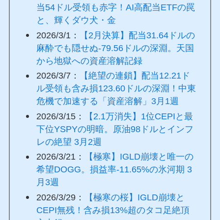
当54ドル受領も赤字！AI高配当ETFの罠
と、輝くダウ犬・金
2026/3/1：
【2月決算】配当31.64ドルの
麻酔でも隠せぬ-79.56ドルの深淵。天国
から地獄への資産溶解記録
2026/3/7：
【絶望の連鎖】配当12.21ド
ル受領も含み損123.60ドルの深淵！中東
危機で加速する「資産溶解」3月1週
2026/3/15：
【2.1万消失】1位CEPIと最
下位YSPYの明暗。原油98ドルとインフ
レの絶望 3月2週
2026/3/21：
【極寒】IGLD崩壊と唯一の
希望DOGG。損益率-11.65%の氷河期 3
月3週
2026/3/29：
【極寒の桜】IGLD崩壊と
CEPI無残！含み損13%超のタコ足絶頂