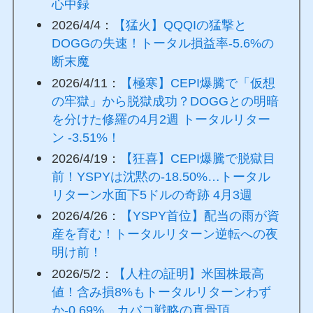
心中録
2026/4/4：
【猛火】QQQIの猛撃と
DOGGの失速！トータル損益率-5.6%の
断末魔
2026/4/11：
【極寒】CEPI爆騰で「仮想
の牢獄」から脱獄成功？DOGGとの明暗
を分けた修羅の4月2週 トータルリター
ン -3.51%！
2026/4/19：
【狂喜】CEPI爆騰で脱獄目
前！YSPYは沈黙の-18.50%…トータル
リターン水面下5ドルの奇跡 4月3週
2026/4/26：
【YSPY首位】配当の雨が資
産を育む！トータルリターン逆転への夜
明け前！
2026/5/2：
【人柱の証明】米国株最高
値！含み損8%もトータルリターンわず
か-0.69%。カバコ戦略の真骨頂