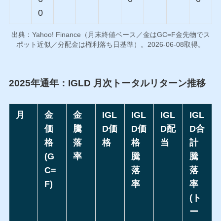
0
出典：Yahoo! Finance（月末終値ベース／金はGC=F金先物でス
ポット近似／分配金は権利落ち日基準）。2026-06-08取得。
2025年通年：IGLD 月次トータルリターン推移
月
金
金
IGL
IGL
IGL
IGL
価
騰
D価
D価
D配
D合
格
落
格
格
当
計
(G
率
騰
騰
C=
落
落
F)
率
率
(ト
ー