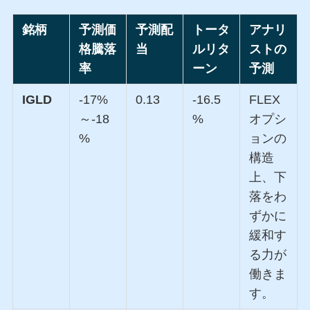
銘柄
予測価
予測配
トータ
アナリ
格騰落
当
ルリタ
ストの
率
ーン
予測
IGLD
-17%
0.13
-16.5
FLEX
～-18
%
オプシ
%
ョンの
構造
上、下
落をわ
ずかに
緩和す
る力が
働きま
す。