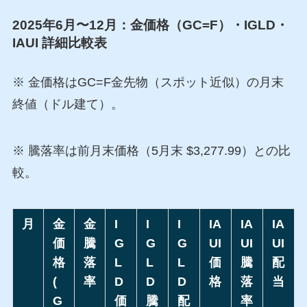
2025年6月〜12月：金価格（GC=F）・IGLD・
IAUI 詳細比較表
※ 金価格はGC=F金先物（スポット近似）の月末
終値（ドル建て）。
※ 騰落率は前月末価格（5月末 $3,277.99）との比
較。
月
金
金
I
I
I
IA
IA
IA
価
騰
G
G
G
UI
UI
UI
格
落
L
L
L
価
騰
配
(
率
D
D
D
格
落
当
G
価
騰
配
率