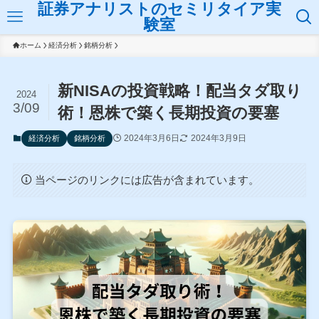
証券アナリストのセミリタイア実
験室
ホーム
経済分析
銘柄分析
新NISAの投資戦略！配当タダ取り
2024
3/09
術！恩株で築く長期投資の要塞
2024年3月6日
2024年3月9日
経済分析
銘柄分析
当ページのリンクには広告が含まれています。