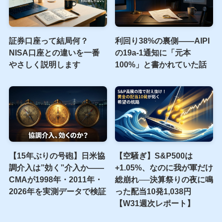
証券口座って結局何？
利回り38%の裏側――AIPI
NISA口座との違いを一番
の19a-1通知に「元本
やさしく説明します
100%」と書かれていた話
【15年ぶりの号砲】日米協
【空騒ぎ】S&P500は
調介入は”効く”介入か——
+1.05%、なのに我が軍だけ
CMAが1998年・2011年・
総崩れ──決算祭りの夜に鳴
2026年を実測データで検証
った配当10発1,038円
【W31週次レポート】