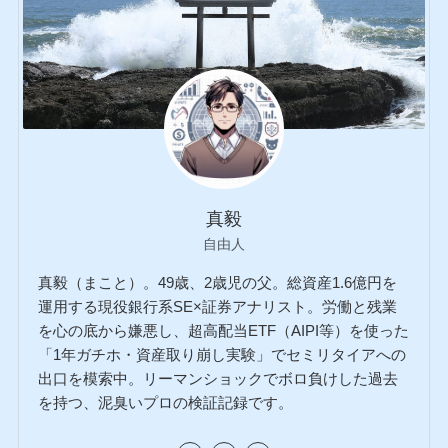
真毅
自由人
真毅（まこと）。49歳、2歳児の父。総資産1.6億円を
運用する現役銀行系SE×証券アナリスト。労働と残業
を心の底から嫌悪し、超高配当ETF（AIPI等）を使った
「1年ガチホ・資産取り崩し実験」でセミリタイアへの
出口を模索中。リーマンショックでボロ負けした過去
を持つ、泥臭いプロの検証記録です。