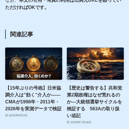
なお、
本文の引用・写真の利用は出典元URLを貼ってい
ただければOKです。
関連記事
【15年ぶりの号砲】日米協
【歴史は警告する】共和党
調介入は”効く”介入か——
第2期政権はなぜ荒れるの
CMAが1998年・2011年・
か—大統領選挙サイクルを
2026年を実測データで検証
検証する 563Aの取り扱
い追記
2026年8月3日
2026年7月19日