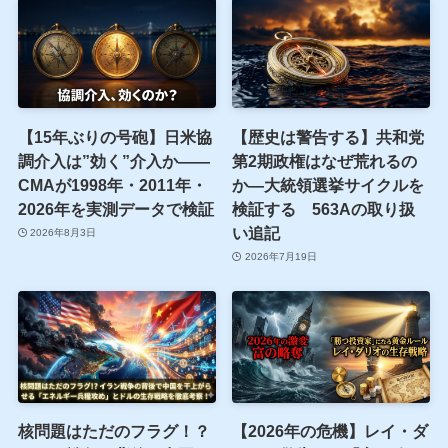
【15年ぶりの号砲】日米協
【歴史は警告する】共和党
調介入は”効く”介入か——
第2期政権はなぜ荒れるの
CMAが1998年・2011年・
か—大統領選挙サイクルを
2026年を実測データで検証
検証する 563Aの取り扱
い追記
2026年8月3日
2026年7月19日
核問題はただのフラグ！？
【2026年の危機】レイ・ダ