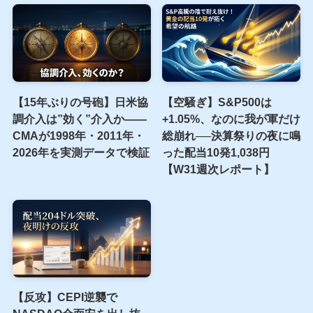
【15年ぶりの号砲】日米協
【空騒ぎ】S&P500は
調介入は”効く”介入か——
+1.05%、なのに我が軍だけ
CMAが1998年・2011年・
総崩れ──決算祭りの夜に鳴
2026年を実測データで検証
った配当10発1,038円
【W31週次レポート】
【反攻】CEPI逆襲で