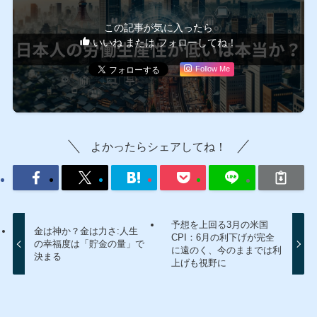
この記事が気に入ったら
いいね または フォローしてね！
Follow Me
よかったらシェアしてね！
予想を上回る3月の米国
金は神か？金は力さ:人生
CPI：6月の利下げが完全
の幸福度は「貯金の量」で
に遠のく、今のままでは利
決まる
上げも視野に