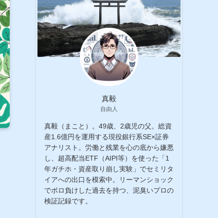
真毅
自由人
真毅（まこと）。49歳、2歳児の父。総資
産1.6億円を運用する現役銀行系SE×証券
アナリスト。労働と残業を心の底から嫌悪
し、超高配当ETF（AIPI等）を使った「1
年ガチホ・資産取り崩し実験」でセミリタ
イアへの出口を模索中。リーマンショック
でボロ負けした過去を持つ、泥臭いプロの
検証記録です。