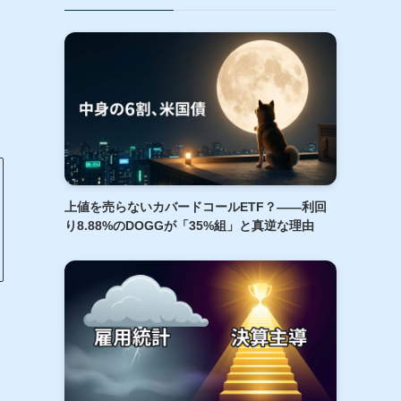
月
上値を売らないカバードコールETF？――利回
り8.88%のDOGGが「35%組」と真逆な理由