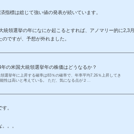
経済指標は総じて強い値の発表が続いています。
国大統領選挙の年になにか起こるとすれば、アノマリー的に2,3
たのですが、予想が外れました。
24年の米国大統領選挙年の株価はどうなるか？
大統領選挙年に上昇する確率は83％の確率で、年率平均7.26％上昇してき
可能性は高いと考えている。 ただ、気になる点が２…
です。
な。。。