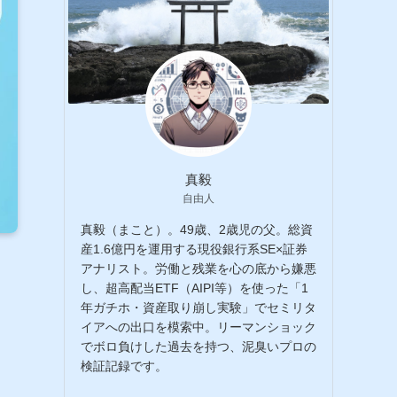
真毅
自由人
真毅（まこと）。49歳、2歳児の父。総資
産1.6億円を運用する現役銀行系SE×証券
アナリスト。労働と残業を心の底から嫌悪
し、超高配当ETF（AIPI等）を使った「1
年ガチホ・資産取り崩し実験」でセミリタ
イアへの出口を模索中。リーマンショック
でボロ負けした過去を持つ、泥臭いプロの
検証記録です。