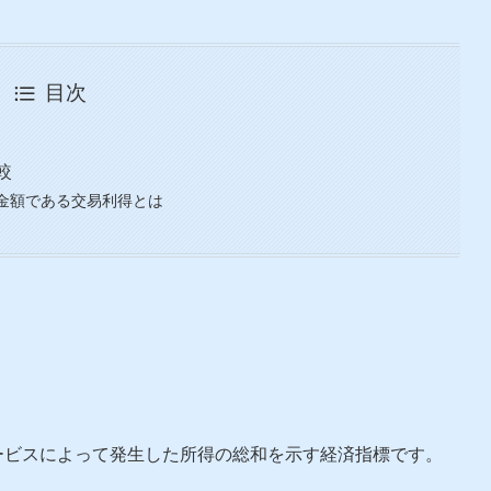
目次
較
た金額である交易利得とは
ービスによって発生した所得の総和を示す経済指標です。